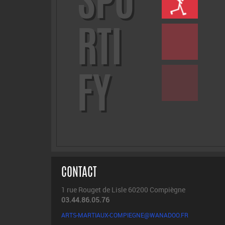
SPO
RTI
FY
CONTACT
1 rue Rouget de Lisle 60200 Compiègne
03.44.86.05.76
ARTS-MARTIAUX-COMPIEGNE@WANADOO.FR