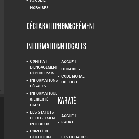
HORAIRES
DÉCLARATION ET AGRÉMENT
HOME
INFORMATIONS LEGALES
JUDO
CONTRAT
ACCUEIL
D’ENGAGEMENT
HORAIRES
RÉPUBLICAIN
CODE MORAL
INFORMATIONS
DU JUDO
LÉGALES
INFORMATIQUE
& LIBERTÉ –
KARATÉ
RGPD
LES STATUTS –
ACCUEIL
LE REGLEMENT
KARATE
INTERIEUR
COMITÉ DE
RÉDACTION
LES HORAIRES