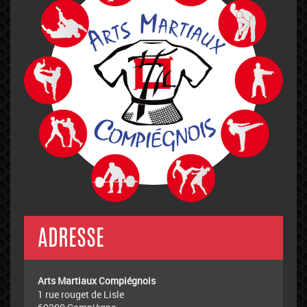
ADRESSE
Arts Martiaux Compiégnois
1 rue rouget de Lisle