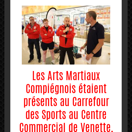
Les Arts Martiaux
Compiégnois étaient
présents au Carrefour
des Sports au Centre
Commercial de Venette,