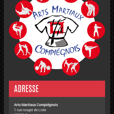
ADRESSE
Arts Martiaux Compiégnois
1 rue rouget de Lisle