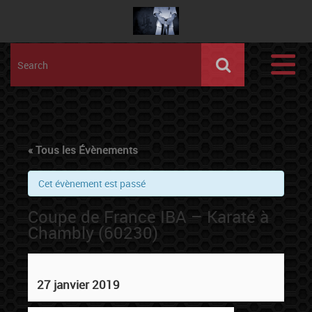
« Tous les Évènements
Cet évènement est passé
Coupe de France IBA – Karaté à
Chambly (60230)
27 janvier 2019