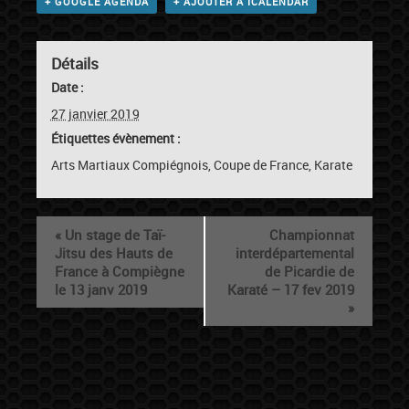
+ GOOGLE AGENDA
+ AJOUTER À ICALENDAR
Détails
Date :
27 janvier 2019
Étiquettes évènement :
Arts Martiaux Compiégnois
,
Coupe de France
,
Karate
«
Un stage de Taï-
Championnat
Jitsu des Hauts de
interdépartemental
France à Compiègne
de Picardie de
le 13 janv 2019
Karaté – 17 fev 2019
»