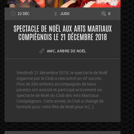
22 DÉC
JUDO
0
SPECTACLE DE NOËL AUX ARTS MARTIAUX
COMPIÈGNOIS LE 21 DÉCEMBRE 2018
AMC
,
ARBRE DE NOËL
Vendredi 21 décembre 2018, le spectacle de Noêl
organisé par le Club a rencontré un vif succès.
Plus de 200 enfants accompagnés de leurs
parents ont assisté et participé activement au
spectacle de Noël du Club des Arts Martiaux
Compiègnois. Cette année, le Club a changé de
formule pour cette fête de Noël pour le […]