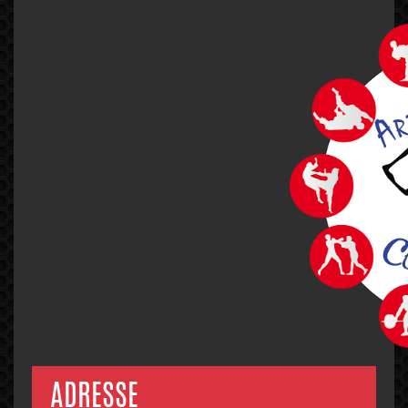
1
2
3
…
6
NEXT
ADRESSE