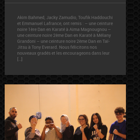
Akim Bahmed, Jacky Zamudio, Toufik Haddouchi
et Emmanuel Lafrance, ont remis : – une ceinture
noire 1ère Dan en Karaté à Aima Magnougnou –
une ceinture noire 2ème Dan en Karaté à Mélany
Grandoni – une ceinture noire 2ème Dan en Taï-
Jitsu à Tony Everard. Nous félicitons nos
nouveaux gradés et les encourageons dans leur
[…]