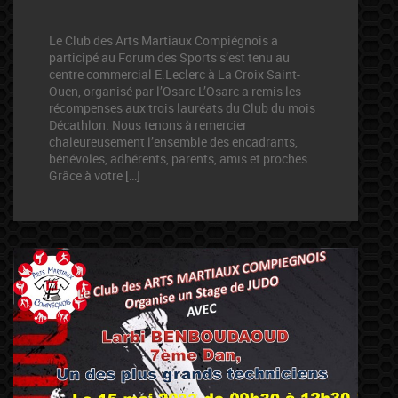
Le Club des Arts Martiaux Compiégnois a
participé au Forum des Sports s’est tenu au
centre commercial E.Leclerc à La Croix Saint-
Ouen, organisé par l’Osarc L’Osarc a remis les
récompenses aux trois lauréats du Club du mois
Décathlon. Nous tenons à remercier
chaleureusement l’ensemble des encadrants,
bénévoles, adhérents, parents, amis et proches.
Grâce à votre […]