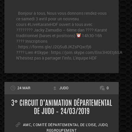
Bonjour à tous, Nous vous donnons rendez-vous
ce samedi 3 avril pour un nouveau
cours #LiveKarateHDF ouvert à tous avec :
???????? Jacky Zamudio – 6ème dan ???? Karaté
traditionnel (bases et positions)
14h30-16h
???? Inscriptions
: https://forms.gle/J2Q5uBJKZsPQxcfj6
???? Lien #Skype : https://join.skype.com/Enx3H0Etj6SA
N’hésitez pas à partager l’info, L’équipe HDF
24 MAR
JUDO
0
3° CIRCUIT D’ANIMATION DÉPARTEMENTAL
DE JUDO – 24/03/2019
AMC
,
COMITÉ DÉPARTEMENTAL DE L'OISE
,
JUDO
,
REGROUPEMENT