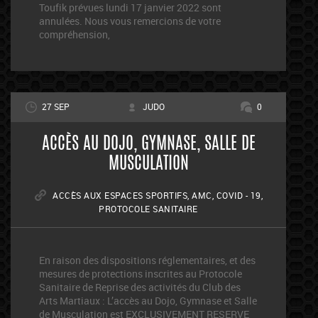
Toufik prévues lundi 17 janvier 2022 sont
annulées. Nous vous remercions de votre
compréhension,
27 SEP
JUDO
0
ACCÈS AU DOJO, GYMNASE, SALLE DE
MUSCULATION
ACCÈS AUX ESPACES SPORTIFS
,
AMC
,
COVID - 19
,
PROTOCOLE SANITAIRE
En raison des dispositions réglementaires, et des
mesures de protections inscrites au Protocole
Sanitaire de Reprise des activités du Club des
Arts Martiaux : L’accès au Dojo, Gymnase et Salle
de Musculation est EXCLUSIVEMENT RESERVE