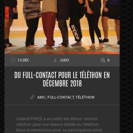
13 DÉC
JUDO
0
DU FULL-CONTACT POUR LE TÉLÉTHON EN
DÉCEMBRE 2018
AMC
,
FULL-CONTACT
,
TÉLÉTHON
Gabriel PIRES a accueilli ses élèves -section
Adultes- pour une séance dédiée au Téléthon.
Nous le remercions pour sa participation ainsi