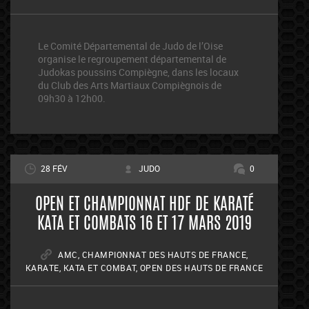
Le Comité Départemental de Judo de l’Oise
organise le regroupement départemental de
Judokas poussins Compiègne, dans les locaux
du Club des Arts Martiaux Compiègnois de
09h30 à 12h00.
28 FÉV
JUDO
0
OPEN ET CHAMPIONNAT HDF DE KARATÉ
KATA ET COMBATS 16 ET 17 MARS 2019
AMC
,
CHAMPIONNAT DES HAUTS DE FRANCE
,
KARATE
,
KATA ET COMBAT
,
OPEN DES HAUTS DE FRANCE