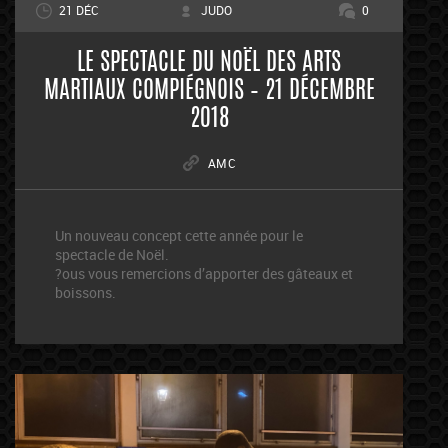
21 DÉC
JUDO
0
LE SPECTACLE DU NOËL DES ARTS
MARTIAUX COMPIÉGNOIS – 21 DÉCEMBRE
2018
AMC
Un nouveau concept cette année pour le
spectacle de Noël.
?ous vous remercions d’apporter des gâteaux et
boissons.