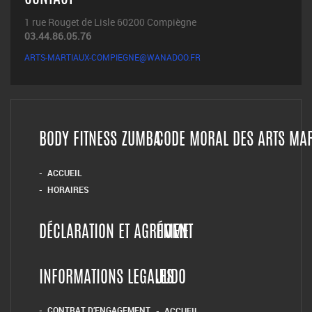
1 rue Rouget de Lisle 60200 Compiègne
03.44.86.05.76
ARTS-MARTIAUX-COMPIEGNE@WANADOO.FR
BODY FITNESS ZUMBA
CODE MORAL DES ARTS MA
ACCUEIL
HORAIRES
DÉCLARATION ET AGRÉMENT
HOME
INFORMATIONS LEGALES
JUDO
CONTRAT D’ENGAGEMENT
ACCUEIL