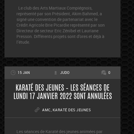
Le club des Arts Martiaux Compiégnois,
représenté par son Président, Akim Bahmed, a
signé une convention de partenariat avec le
Crédit Agricole Brie Picardie représenté par son
Directeur de secteur Eric Zénibel et Lauriane
Presson. Différents projets sont d’ores et déjà à
l’étude.
15 JAN
JUDO
0
KARATÉ DES JEUNES – LES SÉANCES DE
LUNDI 17 JANVIER 2022 SONT ANNULÉES
AMC
,
KARATÉ DES JEUNES
Les séances de Karaté des jeunes animées par