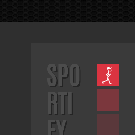
SPO
RTI
FY