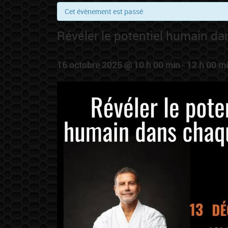
Cet évènement est passé
Révéler le potentiel humain 
16 octobre 2025 @ 10 h 00 min
-
12 h 00 m