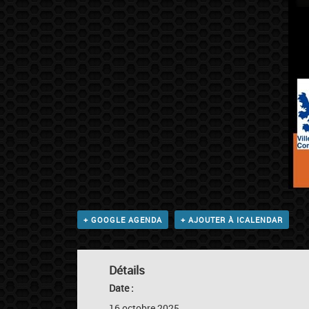
+ GOOGLE AGENDA
+ AJOUTER À ICALENDAR
Détails
Date :
16 octobre 2025