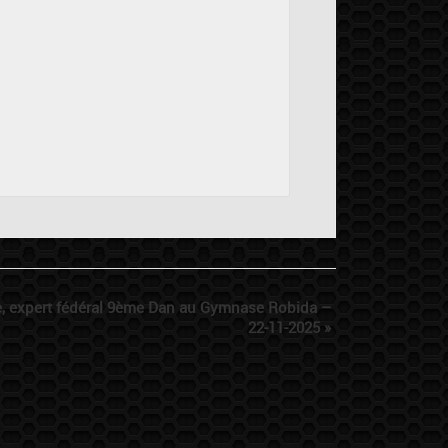
e, expert fédéral 9ème Dan au Gymnase Robida –
22-11-2025
»