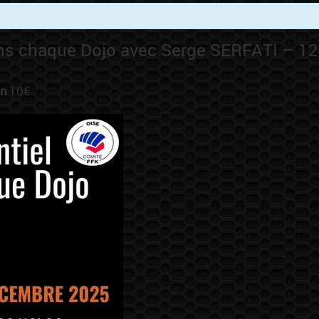
dans chaque Dojo avec Serge SERFATI – 1
in
10€