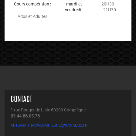
Cours compétition :
mardi et
20H30 –
vendredi :
21H30
Ados et Adultes
CONTACT
1 rue Rouget de Lisle 60200 Compiègne
03.44.86.05.76
ARTS-MARTIAUX-COMPIEGNE@WANADOO.FR