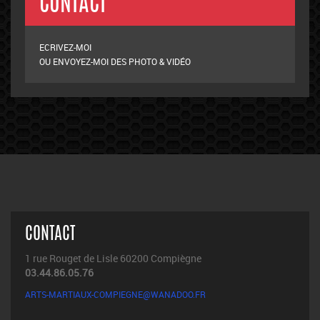
CONTACT
1 rue Rouget de Lisle 60200 Compiègne
03.44.86.05.76
ARTS-MARTIAUX-COMPIEGNE@WANADOO.FR
BODY FITNESS ZUMBA
CODE MORAL DES ARTS MA
ACCUEIL
HORAIRES