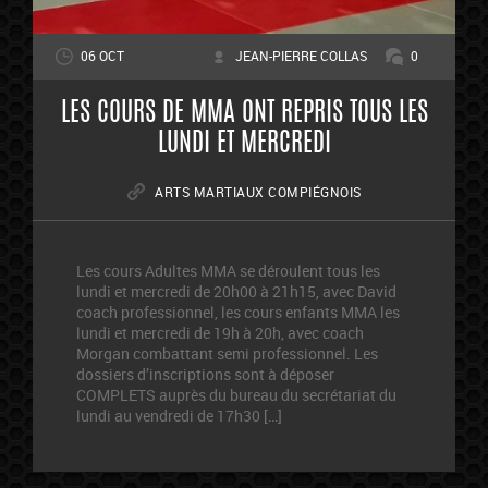
06 OCT
JEAN-PIERRE COLLAS
0
LES COURS DE MMA ONT REPRIS TOUS LES
LUNDI ET MERCREDI
ARTS MARTIAUX COMPIÉGNOIS
Les cours Adultes MMA se déroulent tous les
lundi et mercredi de 20h00 à 21h15, avec David
coach professionnel, les cours enfants MMA les
lundi et mercredi de 19h à 20h, avec coach
Morgan combattant semi professionnel. Les
dossiers d’inscriptions sont à déposer
COMPLETS auprès du bureau du secrétariat du
lundi au vendredi de 17h30 […]