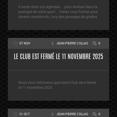
A noter dans vos agendas … pour évoluer dans la
pratique de votre sport … Venez vous former pour
devenir membre du Jury des passages de grades
07 NOV
JEAN-PIERRE COLLAS
0
LE CLUB EST FERMÉ LE 11 NOVEMBRE 2025
Nous vous informons que notre Club sera fermé
le 11 novembre 2025
31 OCT
JEAN-PIERRE COLLAS
0