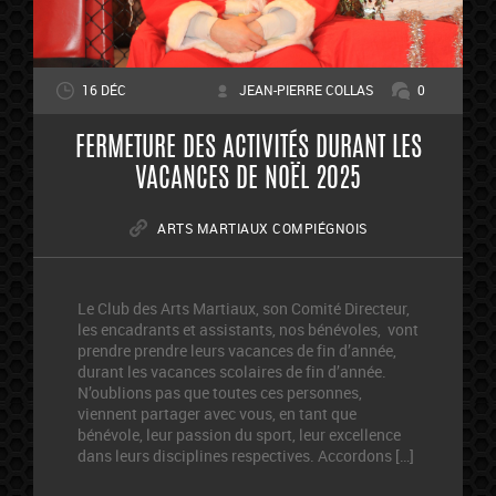
16 DÉC
JEAN-PIERRE COLLAS
0
FERMETURE DES ACTIVITÉS DURANT LES
VACANCES DE NOËL 2025
ARTS MARTIAUX COMPIÉGNOIS
Le Club des Arts Martiaux, son Comité Directeur,
les encadrants et assistants, nos bénévoles, vont
prendre prendre leurs vacances de fin d’année,
durant les vacances scolaires de fin d’année.
N’oublions pas que toutes ces personnes,
viennent partager avec vous, en tant que
bénévole, leur passion du sport, leur excellence
dans leurs disciplines respectives. Accordons […]