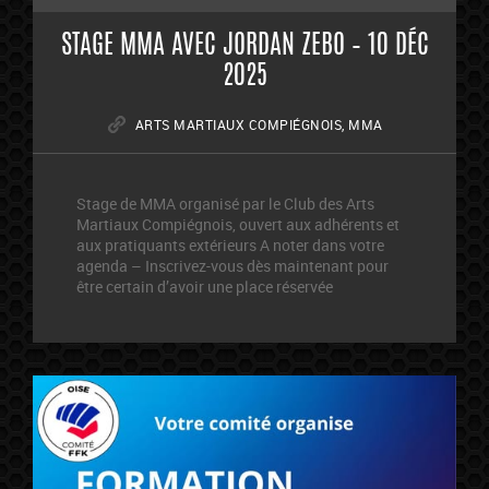
STAGE MMA AVEC JORDAN ZEBO – 10 DÉC
2025
ARTS MARTIAUX COMPIÉGNOIS
,
MMA
Stage de MMA organisé par le Club des Arts
Martiaux Compiégnois, ouvert aux adhérents et
aux pratiquants extérieurs A noter dans votre
agenda – Inscrivez-vous dès maintenant pour
être certain d’avoir une place réservée