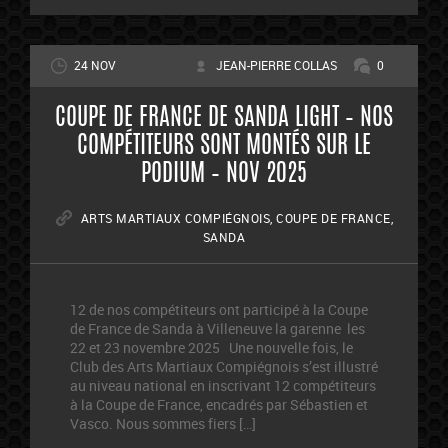
24 NOV
JEAN-PIERRE COLLAS
0
COUPE DE FRANCE DE SANDA LIGHT – NOS
COMPÉTITEURS SONT MONTÉS SUR LE
PODIUM – NOV 2025
ARTS MARTIAUX COMPIÉGNOIS
,
COUPE DE FRANCE
,
SANDA
12 de nos compétiteurs ont participé à la Coupe
de France de Sanda à Villeneuve la garenne les
22 et 23 novembre 2025 Une nouvelle fois, le
Club des Arts Martiaux Compiégnois s’est illustré
au niveau national en inscrivant 12 compétiteurs
à la Coupe de France, encadrés par Sébastien et
Vasco. Nous sommes fiers […]