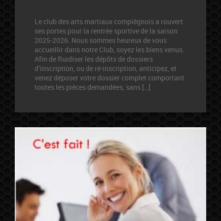
Le club des arts martiaux compiégnois a rouvert
ses portes pour la rentrée sportive de la saison
2025-2026. Nous sommes heureux de vous
accueillir dans notre Club, soyez les biens venus.
Afin de fluidiser les dépôts de dossiers
d’inscription, ou de ré-inscription, anticipez, et
venez déposer votre dossier complet comportant
toutes les pièces demandées, sans […]