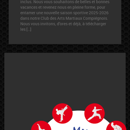
inclus. Nous vous souhaitons de belles et bonnes
vacances et revenez nous en pleine forme, pour
entamer une nouvelle saison sportive 2025-2026
dans notre Club des Arts Martiaux Compiégnois.
Nous vous invitons, d’ores et déjà, à télécharger
les […]
PREV
1
2
3
4
5
…
57