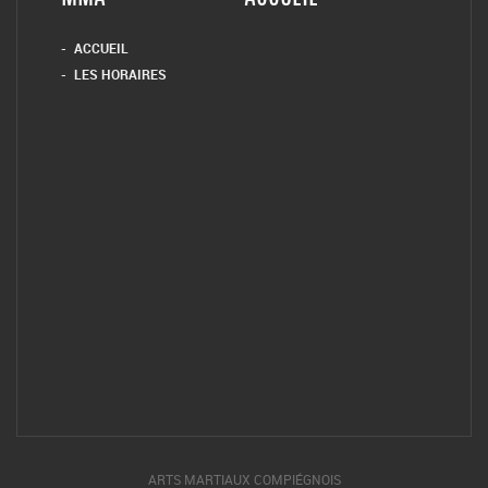
ARTS MARTIAUX COMPIÉGNOIS
Google map is disabled. Create an API key as per instructions here:
https://developers.google.com/maps/documentation/javascript/get-
api-key