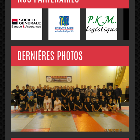
DERNIÈRES PHOTOS
<
>
ADMINISTRATION DU SITE
Administrateur :
Akim Bahmed, Président du Club.
Editeur :
Jean-Pierre Collas, Chargé de la
communication.