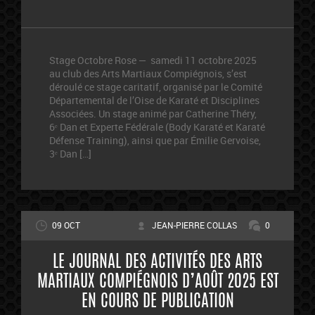
Stage Octobre Rose — samedi 11 octobre 2025
au club des Arts Martiaux Compiégnois, s’est
déroulé ce stage caritatif, organisé par le Comité
Départemental de l’Oise de Karaté et Disciplines
Associées. Un stage animé par Catherine Théry,
6ᵉ Dan et Experte Fédérale (Body Karaté et Karaté
Défense Training), ainsi que par Émilie Gervoise,
3ᵉ Dan […]
09 OCT
JEAN-PIERRE COLLAS
0
LE JOURNAL DES ACTIVITÉS DES ARTS
MARTIAUX COMPIÉGNOIS D’AOÛT 2025 EST
EN COURS DE PUBLICATION