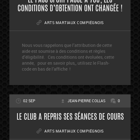
LE PASS SPORT PASSE À 70€, LES
CONDITIONS D’OBTENTION ONT CHANGÉE !
ARTS MARTIAUX COMPIÉGNOIS
Nous vous rappelons que l’attribution de cette
aide est soumise à des conditions et règles
d’éligibilité. Ces conditions ont évoluées, cette
année, pour en savoir plus,, utilisez le Flash-
code en bas de l’affiche !
02 SEP
JEAN-PIERRE COLLAS
0
LE CLUB A REPRIS SES SÉANCES DE COURS
ARTS MARTIAUX COMPIÉGNOIS