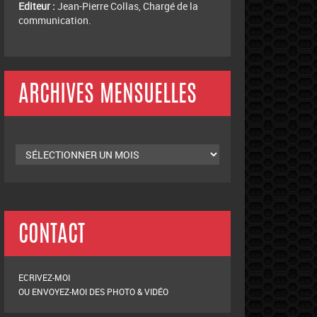
ADMINISTRATION DU SITE
Administrateur :
Akim Bahmed, Président du
Club.
Editeur :
Jean-Pierre Collas, Chargé de la
communication.
ARCHIVES MENSUELLES
Archives
mensuelles