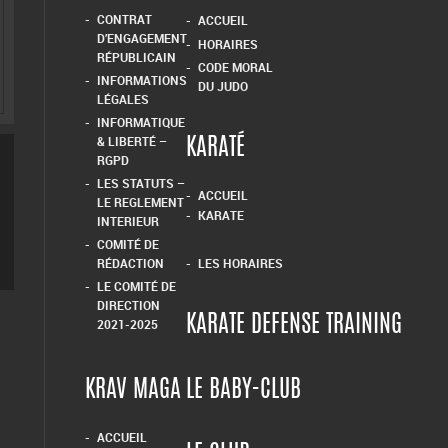
HORAIRES
DÉCLARATION ET AGRÉMENT
HOME
INFORMATIONS LEGALES
JUDO
CONTRAT
ACCUEIL
D’ENGAGEMENT
HORAIRES
RÉPUBLICAIN
CODE MORAL
INFORMATIONS
DU JUDO
LÉGALES
INFORMATIQUE
& LIBERTÉ –
KARATÉ
RGPD
LES STATUTS –
ACCUEIL
LE REGLEMENT
KARATE
INTERIEUR
COMITÉ DE
RÉDACTION
LES HORAIRES