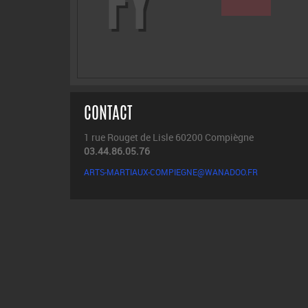
SPO
RTI
FY
CONTACT
1 rue Rouget de Lisle 60200 Compiègne
03.44.86.05.76
ARTS-MARTIAUX-COMPIEGNE@WANADOO.FR