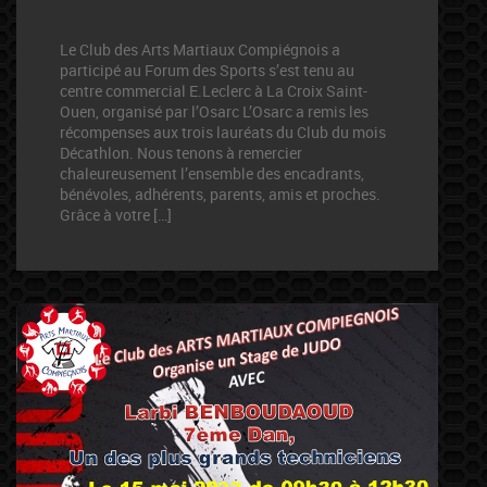
Le Club des Arts Martiaux Compiégnois a
participé au Forum des Sports s’est tenu au
centre commercial E.Leclerc à La Croix Saint-
Ouen, organisé par l’Osarc L’Osarc a remis les
récompenses aux trois lauréats du Club du mois
Décathlon. Nous tenons à remercier
chaleureusement l’ensemble des encadrants,
bénévoles, adhérents, parents, amis et proches.
Grâce à votre […]