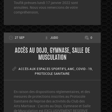
Toufik prévues lundi 17 janvier 2022 sont
annulées. Nous vous remercions de votre
compréhension,
27 SEP
JUDO
0
ACCÈS AU DOJO, GYMNASE, SALLE DE
MUSCULATION
ACCÈS AUX ESPACES SPORTIFS
,
AMC
,
COVID - 19
,
PROTOCOLE SANITAIRE
En raison des dispositions réglementaires, et des
mesures de protections inscrites au Protocole
Sanitaire de Reprise des activités du Club des
Arts Martiaux : L’accès au Dojo, Gymnase et Salle
de Musculation est EXCLUSIVEMENT RESERVE