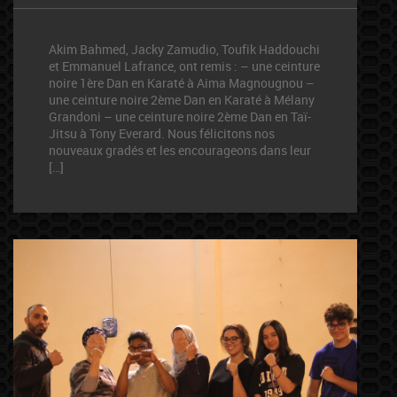
Akim Bahmed, Jacky Zamudio, Toufik Haddouchi
et Emmanuel Lafrance, ont remis : – une ceinture
noire 1ère Dan en Karaté à Aima Magnougnou –
une ceinture noire 2ème Dan en Karaté à Mélany
Grandoni – une ceinture noire 2ème Dan en Taï-
Jitsu à Tony Everard. Nous félicitons nos
nouveaux gradés et les encourageons dans leur
[…]