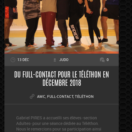
13 DÉC
JUDO
0
DU FULL-CONTACT POUR LE TÉLÉTHON EN
DÉCEMBRE 2018
AMC
,
FULL-CONTACT
,
TÉLÉTHON
Gabriel PIRES a accueilli ses élèves -section
Adultes- pour une séance dédiée au Téléthon.
Nous le remercions pour sa participation ainsi