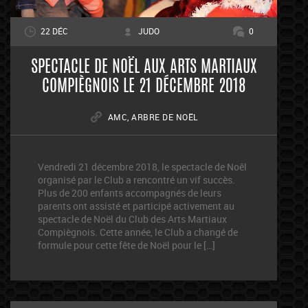
22 DÉC
JUDO
0
SPECTACLE DE NOËL AUX ARTS MARTIAUX
COMPIÈGNOIS LE 21 DÉCEMBRE 2018
AMC
,
ARBRE DE NOËL
Vendredi 21 décembre 2018, le spectacle de Noêl
organisé par le Club a rencontré un vif succès.
Plus de 200 enfants accompagnés de leurs
parents ont assisté et participé activement au
spectacle de Noël du Club des Arts Martiaux
Compiègnois. Cette année, le Club a changé de
formule pour cette fête de Noël pour le […]