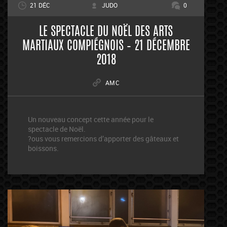
21 DÉC
JUDO
0
LE SPECTACLE DU NOËL DES ARTS
MARTIAUX COMPIÉGNOIS – 21 DÉCEMBRE
2018
AMC
Un nouveau concept cette année pour le
spectacle de Noël.
?ous vous remercions d’apporter des gâteaux et
boissons.