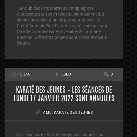
Le club des Arts Martiaux Compiégnois,
représenté par son Président, Akim Bahmed, a
signé une convention de partenariat avec le
Crédit Agricole Brie Picardie représenté par son
Directeur de secteur Eric Zénibel et Lauriane
Presson. Différents projets sont d’ores et déjà à
l’étude.
15 JAN
JUDO
0
KARATÉ DES JEUNES – LES SÉANCES DE
LUNDI 17 JANVIER 2022 SONT ANNULÉES
AMC
,
KARATÉ DES JEUNES
Les séances de Karaté des jeunes animées par