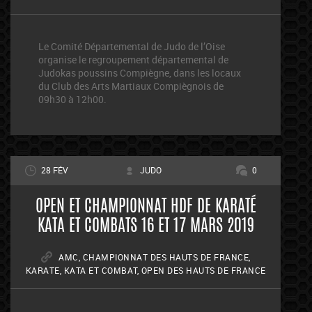
Le Comité Départemental de Judo de l’Oise
organise le regroupement départemental de
Judokas poussins Compiègne, dans les locaux
du Club des Arts Martiaux Compiègnois de
09h30 à 12h00.
28 FÉV
JUDO
0
OPEN ET CHAMPIONNAT HDF DE KARATÉ
KATA ET COMBATS 16 ET 17 MARS 2019
AMC
,
CHAMPIONNAT DES HAUTS DE FRANCE
,
KARATE
,
KATA ET COMBAT
,
OPEN DES HAUTS DE FRANCE