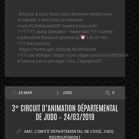
Bonjour à tous, Nous vous donnons rendez-vous
ce samedi 3 avril pour un nouveau
cours #LiveKarateHDF ouvert à tous avec :
???????? Jacky Zamudio – 6ème dan ???? Karaté
traditionnel (bases et positions)
14h30-16h
???? Inscriptions
: https://forms.gle/J2Q5uBJKZsPQxcfj6
???? Lien #Skype : https://join.skype.com/Enx3H0Etj6SA
N’hésitez pas à partager l’info, L’équipe HDF
24 MAR
JUDO
0
3° CIRCUIT D’ANIMATION DÉPARTEMENTAL
DE JUDO – 24/03/2019
AMC
,
COMITÉ DÉPARTEMENTAL DE L'OISE
,
JUDO
,
REGROUPEMENT