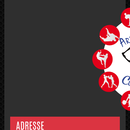
1
2
3
…
6
NEXT
ADRESSE