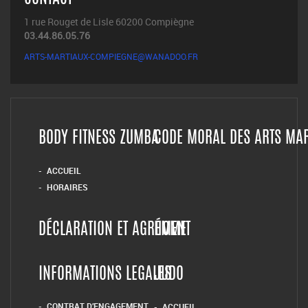
1 rue Rouget de Lisle 60200 Compiègne
03.44.86.05.76
ARTS-MARTIAUX-COMPIEGNE@WANADOO.FR
BODY FITNESS ZUMBA
CODE MORAL DES ARTS MA
ACCUEIL
HORAIRES
DÉCLARATION ET AGRÉMENT
HOME
INFORMATIONS LEGALES
JUDO
CONTRAT D’ENGAGEMENT
ACCUEIL