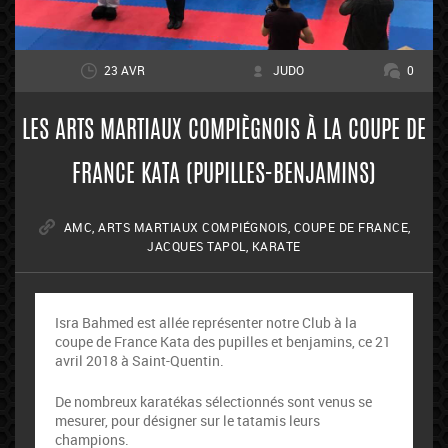
23 AVR
JUDO
0
LES ARTS MARTIAUX COMPIÈGNOIS À LA COUPE DE
FRANCE KATA (PUPILLES-BENJAMINS)
AMC
,
ARTS MARTIAUX COMPIÉGNOIS
,
COUPE DE FRANCE
,
JACQUES TAPOL
,
KARATE
Isra Bahmed est allée représenter notre Club à la
coupe de France Kata des pupilles et benjamins, ce 21
avril 2018 à Saint-Quentin.
De nombreux karatékas sélectionnés sont venus se
mesurer, pour désigner sur le tatamis leurs
champions.