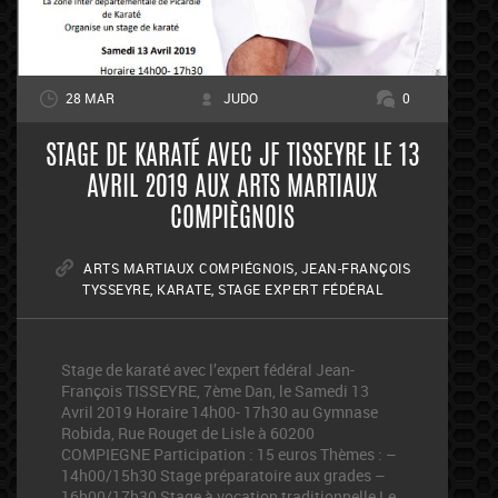
28 MAR
JUDO
0
STAGE DE KARATÉ AVEC JF TISSEYRE LE 13
AVRIL 2019 AUX ARTS MARTIAUX
COMPIÈGNOIS
ARTS MARTIAUX COMPIÉGNOIS
,
JEAN-FRANÇOIS
TYSSEYRE
,
KARATE
,
STAGE EXPERT FÉDÉRAL
Stage de karaté avec l’expert fédéral Jean-
François TISSEYRE, 7ème Dan, le Samedi 13
Avril 2019 Horaire 14h00- 17h30 au Gymnase
Robida, Rue Rouget de Lisle à 60200
COMPIEGNE Participation : 15 euros Thèmes : –
14h00/15h30 Stage préparatoire aux grades –
16h00/17h30 Stage à vocation traditionnelle Le