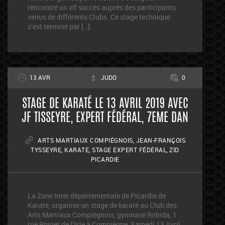
rencontré un vif succès auprès des participants
venus de différents Clubs. Ce stage technique
s’est terminé par […]
13 AVR
JUDO
0
STAGE DE KARATÉ LE 13 AVRIL 2019 AVEC
JF TISSEYRE, EXPERT FÉDÉRAL, 7EME DAN
ARTS MARTIAUX COMPIÉGNOIS
,
JEAN-FRANÇOIS
TYSSEYRE
,
KARATE
,
STAGE EXPERT FÉDÉRAL
,
ZID
PICARDIE
La Zone Inter départementale de Picardie de
Karaté, organise un stage de karaté au Club des
Arts Martiaux Compiègnois, gymnase Robida, 1
rue Rpiget de l’Isle à Compiègne, Samedi 13 Avril