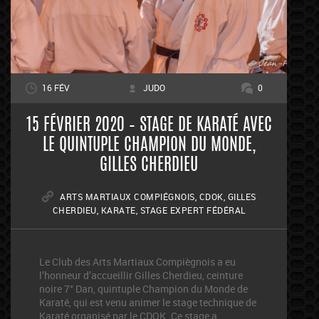
16 FÉV
JUDO
0
15 FÉVRIER 2020 – STAGE DE KARATÉ AVEC
LE QUINTUPLE CHAMPION DU MONDE,
GILLES CHERDIEU
ARTS MARTIAUX COMPIÉGNOIS
,
CDOK
,
GILLES
CHERDIEU
,
KARATE
,
STAGE EXPERT FÉDÉRAL
Le Club des Arts Martiaux Compiègnois a eu
l’honneur d’accueillir Gilles Cherdieu, ceinture
noire 7° Dan, quintuple Champion du Monde de
Karaté, qui est venu animer le stage technique de
Karaté organisé par le CDOK. Ce stage a