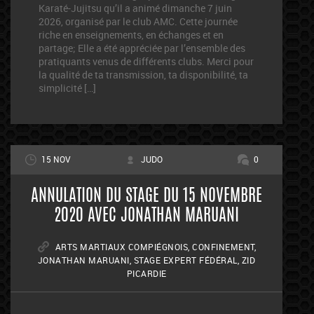
Karaté-Jujitsu qu’il a animé dimanche 7 juin
2026, organisé par le club AMC. Cette journée
riche en enseignements, en échanges et en
partage; Elle a été appréciée par l’ensemble des
pratiquants venus de différents clubs. Merci pour
la qualité de ta transmission, ta disponibilité, ta
simplicité […]
15 NOV
JUDO
0
ANNULATION DU STAGE DU 15 NOVEMBRE
2020 AVEC JONATHAN MARUANI
ARTS MARTIAUX COMPIÉGNOIS
,
CONFINEMENT
,
JONATHAN MARUANI
,
STAGE EXPERT FÉDÉRAL
,
ZID
PICARDIE