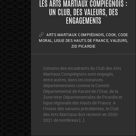
LES ARTS MARTIAUX COMPIÉGNOIS :
UN CLUB, DES VALEURS, DES
ENGAGEMENTS
ARTS MARTIAUX COMPIÉGNOIS
,
CDOK
,
CODE
MORAL
,
LIGUE DES HAUTS DE FRANCE
,
VALEURS
,
ZID PICARDIE
Certains des encadrants du Club des Arts
Martiaux Compiégnois sont engagés,
entre autres, dans les instances
départementales comme le Comité
Départemental de Karaté de l’Oise, de la
Zone Inter Départementales de Picardie et
ligue régionale des Hauts de France. A
l’instar des saisons précédentes, le Club
des Arts Martiaux doit recevoir en 2020-
2021 de nombreux […]