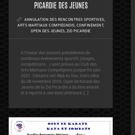
PICARDIE DES JEUNES
ANNULATION DES RENCONTRES SPORTIVES
,
ARTS MARTIAUX COMPIÉGNOIS
,
CONFINEMENT
,
OPEN DES JEUNES
,
ZID PICARDIE
A l’instar des saisons précédentes de
nombreux événements sportifs (stages,
compétitions …) sont prévus au Club des
Arts Martiaux Compiégnois jusque fin juin
2021. Certains ont déjà eu lieu, mais celui
du 08 novembre 2020, Open de Karaté des
Jeunes de la Zid Picardie a du être annulé
et à reporté à une date ultérieure, […]