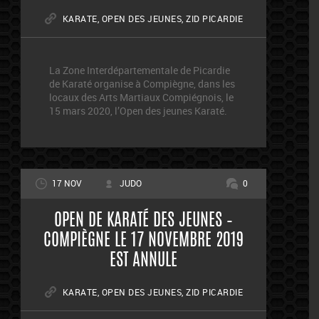
KARATE
,
OPEN DES JEUNES
,
ZID PICARDIE
La Zone Interdépartementale de Picardie
de Karaté organise à Compiègne, dans les
locaux des Arts Martiaux Compiégnois, le
15 mars 2020, l’Open des jeunes Karaté.
17 NOV
JUDO
0
OPEN DE KARATÉ DES JEUNES –
COMPIÈGNE LE 17 NOVEMBRE 2019
EST ANNULE
KARATE
,
OPEN DES JEUNES
,
ZID PICARDIE