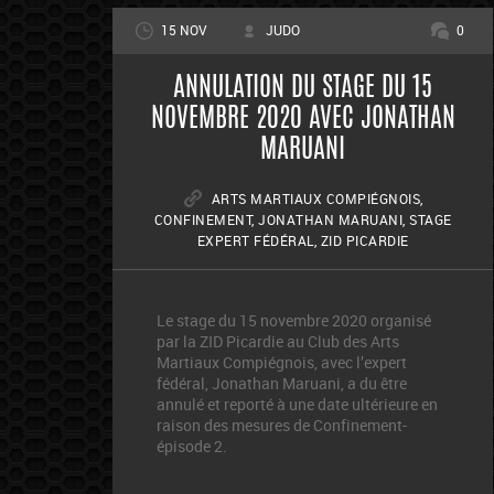
15 NOV
JUDO
0
ANNULATION DU STAGE DU 15
NOVEMBRE 2020 AVEC JONATHAN
MARUANI
ARTS MARTIAUX COMPIÉGNOIS
,
CONFINEMENT
,
JONATHAN MARUANI
,
STAGE
EXPERT FÉDÉRAL
,
ZID PICARDIE
Le stage du 15 novembre 2020 organisé
par la ZID Picardie au Club des Arts
Martiaux Compiégnois, avec l’expert
fédéral, Jonathan Maruani, a du être
annulé et reporté à une date ultérieure en
raison des mesures de Confinement-
épisode 2.