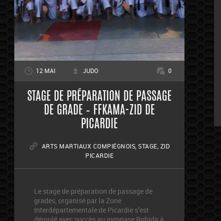
12 MAI
JUDO
0
STAGE DE PRÉPARATION DE PASSAGE
DE GRADE – FFKAMA-ZID DE
PICARDIE
ARTS MARTIAUX COMPIÉGNOIS
,
STAGE
,
ZID
PICARDIE
Le stage de préparation de passage de
grades, organisé par la Zone
Interdépartementale de Picardie s’est
déroulé avec succès au gymnase Robida à