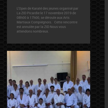
L’Open de Karaté des jeunes organisé par
La ZID Picardie le 17 novembre 2019 de
08h00 à 17h00, se déroule aux Arts
Martiaux Compiégnois. Cette rencontre
est annulée par la ZID Nous vous
attendons nombreux.