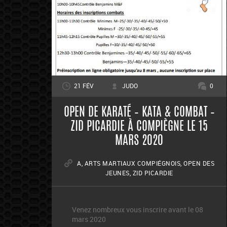
21 FÉV
JUDO
0
OPEN DE KARATÉ – KATA & COMBAT –
ZID PICARDIE À COMPIÈGNE LE 15
MARS 2020
A
,
ARTS MARTIAUX COMPIÉGNOIS
,
OPEN DES
JEUNES
,
ZID PICARDIE
Venez nombreux vous inscrire avant le 08
mars 2020