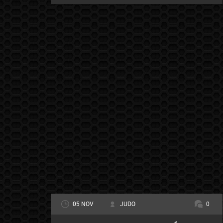
05 NOV
JUDO
0