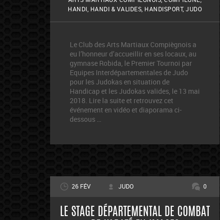
HANDI
,
HANDI & VALIDES
,
HANDISPORT
,
JUDO
Le Club des Arts Martiaux Compiègnois a
eu l’honneur d’accueillir en ses locaux, au
gymnase Robida, le Premier Tournoi par
Equipes Interdépartementales de Judo
pour les Judokas en situation de
Handicap et les Judokas valides, le 13 mai
2018. Lire la suite et retrouvez cet
événement en vidéo et diaporama ci-
dessous …
26 FÉV
JUDO
0
LE STAGE DÉPARTEMENTAL DE COMBAT