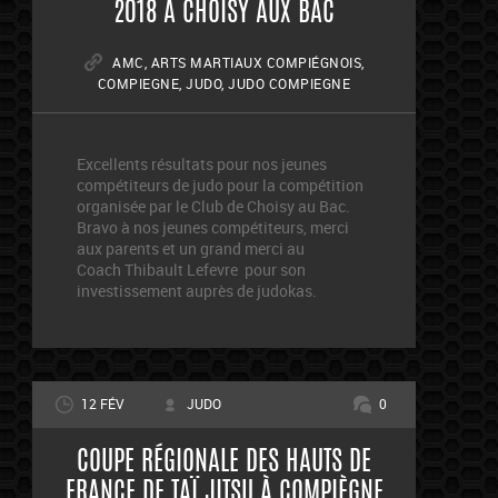
2018 À CHOISY AUX BAC
AMC
,
ARTS MARTIAUX COMPIÉGNOIS
,
COMPIEGNE
,
JUDO
,
JUDO COMPIEGNE
Excellents résultats pour nos jeunes
compétiteurs de judo pour la compétition
organisée par le Club de Choisy au Bac.
Bravo à nos jeunes compétiteurs, merci
aux parents et un grand merci au
Coach Thibault Lefevre pour son
investissement auprès de judokas.
12 FÉV
JUDO
0
COUPE RÉGIONALE DES HAUTS DE
FRANCE DE TAÏ JITSU À COMPIÈGNE