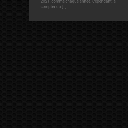
2021, comme chaque année. Cependant, à
compter du […]