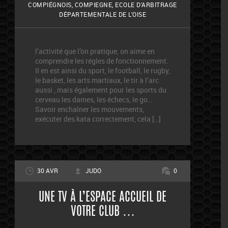
COMPIÉGNOIS
,
COMPIEGNE
,
ECOLE D'ARBITRAGE
DÉPARTEMENTALE DE L'OISE
l’activité que l’on pratique, on aime en
comprendre les régles de fonctionnement.
Il en est ainsi du sport, le football, le rugby,
le basket, les arts martiaux, le tir à l’arc
aussi , mais également pour les sports du
cerveau les dames, les échecs, le go…
Savoir enchaîner les mouvements,
exécuter des kata correctement, cela […]
30 AVR
JUDO
0
UNE TV À L’ESPACE ACCUEIL DE
VOTRE CLUB …