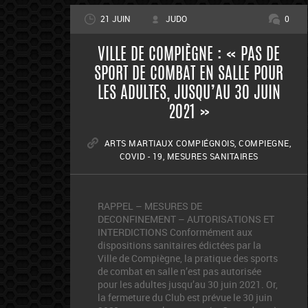
21 JUIN
JUDO
0
VILLE DE COMPIÈGNE : « PAS DE
SPORT DE COMBAT EN SALLE POUR
LES ADULTES, JUSQU’AU 30 JUIN
2021 »
ARTS MARTIAUX COMPIÉGNOIS
,
COMPIEGNE
,
COVID - 19
,
MESURES SANITAIRES
RAPPEL – MESURES DE
DECONFINEMENT – AUTORISATIONS ET
INTERDICTIONS Conformément aux
dispositions sanitaires édictées par la
Ville de Compiègne, la pratique des sports
de combat en salle n’est pas autorisée
pour les adultes jusqu’au 30 juin 2021. Or,
la fermeture du Club est prévue le 30 juin