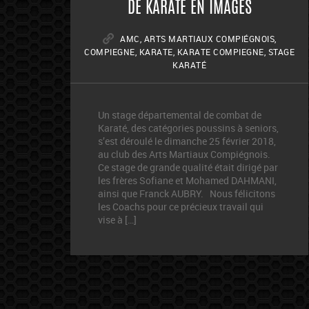
DE KARATÉ EN IMAGES
AMC
,
ARTS MARTIAUX COMPIÉGNOIS
,
COMPIEGNE
,
KARATE
,
KARATE COMPIEGNE
,
STAGE
KARATÉ
Un stage départemental de combat de
Karaté, des catégories poussins à seniors,
s’est déroulé le dimanche 25 février 2018,
au club des Arts Martiaux Compiégnois.
Ce stage de grande qualité était dirigé par
les frères Sofiane et Mohamed DAHMANI,
ainsi que Franck AUBRY. Nous félicitons
les Coachs pour ce précieux travail qui
vise à […]