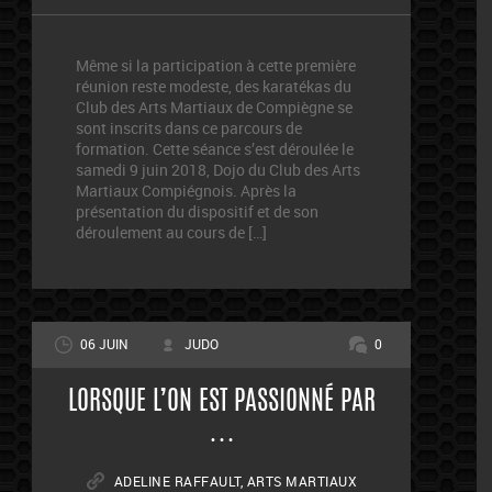
Même si la participation à cette première
réunion reste modeste, des karatékas du
Club des Arts Martiaux de Compiègne se
sont inscrits dans ce parcours de
formation. Cette séance s’est déroulée le
samedi 9 juin 2018, Dojo du Club des Arts
Martiaux Compiégnois. Après la
présentation du dispositif et de son
déroulement au cours de […]
06 JUIN
JUDO
0
LORSQUE L’ON EST PASSIONNÉ PAR
…
ADELINE RAFFAULT
,
ARTS MARTIAUX