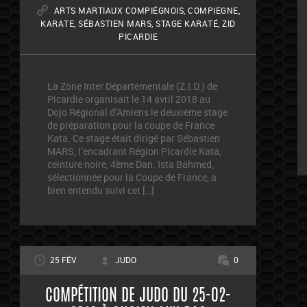
ARTS MARTIAUX COMPIÉGNOIS
,
COMPIEGNE
,
KARATE
,
SÉBASTIEN MARS
,
STAGE KARATÉ
,
ZID
PICARDIE
La Zone Inter Départementale (Z.I.D.) de
Picardie organisait le 14 avril 2018 au
Dojo Régional d’Amiens le deuxième stage
de préparation pour la coupe de France
Kata. Ce stage était dirigé par Sébastien
MARS, l’encadrant Région Picardie Kata,
ceinture noire, 4ème Dan. Ista Bahmed,
sélectionnée pour la Coupe de France, a
bien entendu suivi cet […]
25 FÉV
JUDO
0
COMPÉTITION DE JUDO DU 25-02-