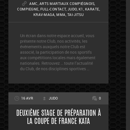
AMC
,
ARTS MARTIAUX COMPIÉGNOIS
,
COMPIEGNE
,
FULL-CONTACT
,
JUDO
,
K1
,
KARATE
,
KRAV-MAGA
,
MMA
,
TAI-JITSU
Un écran dans notre espace accueil, vous
présente notre Club, nos activités, les
événements auxquels notre Club est
associé, la participation de nos sportifs
aux compétitions locales mais également
nationales. Retrouvez … toute l’actualité
du Club, de nos disciplines sportives …
16 AVR
JUDO
0
DEUXIÈME STAGE DE PRÉPARATION À
LA COUPE DE FRANCE KATA