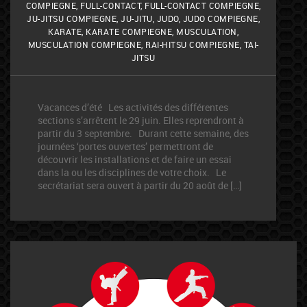
COMPIEGNE
,
FULL-CONTACT
,
FULL-CONTACT COMPIEGNE
,
JU-JITSU COMPIEGNE
,
JU-JITU
,
JUDO
,
JUDO COMPIEGNE
,
KARATE
,
KARATE COMPIEGNE
,
MUSCULATION
,
MUSCULATION COMPIEGNE
,
RAI-HITSU COMPIEGNE
,
TAI-
JITSU
Vacances d’été Les activités des différentes
sections s’arrêtent le 29 juin. Elles reprendront à
partir du 3 septembre. Durant cette semaine, des
journées ‘portes ouvertes’ permettront de
découvrir les installations et de faire un essai
dans la ou les disciplines de votre choix. Le
secrétariat sera ouvert à partir du 20 août de […]