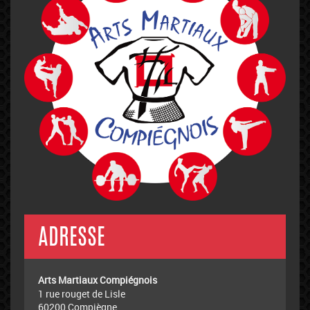
ADRESSE
Arts Martiaux Compiégnois
1 rue rouget de Lisle
60200 Compiègne