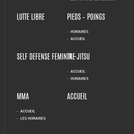
FICHE D’INSCRIPTION
HISTORIQUE DU CLUB DES
ARTS MARTIAUX
COMPIÉGNOIS
INSTALLATIONS DU CLUB
DES ARTS MARTIAUX
COMPIÉGNOIS
NOUS TROUVER
LES ACTUALITÉS DE L’AMC
LUTTE LIBRE
PIEDS – POINGS
HORAIRES
ACCUEIL
SELF DEFENSE FEMININE
TAI-JITSU