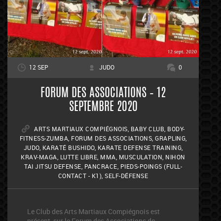
12 SEP
JUDO
0
FORUM DES ASSOCIATIONS – 12
SEPTEMBRE 2020
ARTS MARTIAUX COMPIÉGNOIS
,
BABY CLUB
,
BODY-
FITNESS-ZUMBA
,
FORUM DES ASSOCIATIONS
,
GRAPLING
,
JUDO
,
KARATÉ BUSHIDO
,
KARATE DEFENSE TRAINING
,
KRAV-MAGA
,
LUTTE LIBRE
,
MMA
,
MUSCULATION
,
NIHON
TAI JITSU DEFENSE
,
PANCRACE
,
PIEDS-POINGS (FULL-
CONTACT - K1)
,
SELF-DÉFENSE
Le Club des Arts Martiaux Compiégnois est
présent sur le Forum des Associations de