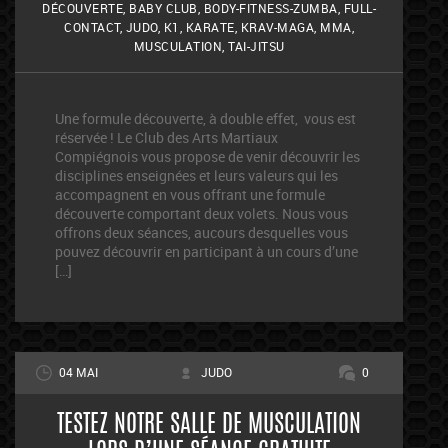
DÉCOUVERTE
,
BABY CLUB
,
BODY-FITNESS-ZUMBA
,
FULL-
CONTACT
,
JUDO
,
K1
,
KARATE
,
KRAV-MAGA
,
MMA
,
MUSCULATION
,
TAI-JITSU
Une formule découverte, à double effet, vous est
réservée ! Le Club des Arts Martiaux
Compiégnois vous propose de venir découvrir les
disciplines enseignées et leurs valeurs qui les
accompagnent en vous offrant une formule
découverte comportant deux volets. Nous vous
offrons deux séances, aucours desquelles vous
pouvez découvrir en participant à un cours d’une
[…]
04 MAI
JUDO
0
TESTEZ NOTRE SALLE DE MUSCULATION