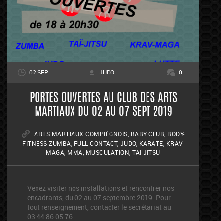
02 SEP
JUDO
0
PORTES OUVERTES AU CLUB DES ARTS
MARTIAUX DU 02 AU 07 SEPT 2019
ARTS MARTIAUX COMPIÉGNOIS
,
BABY CLUB
,
BODY-
FITNESS-ZUMBA
,
FULL-CONTACT
,
JUDO
,
KARATE
,
KRAV-
MAGA
,
MMA
,
MUSCULATION
,
TAI-JITSU
Venez visiter nos installations et rencontrer nos
encadrants, du 02 au 07 septembre 2019. Pour
tout renseignement, contacter le secrétariat au
03 44 86 05 76