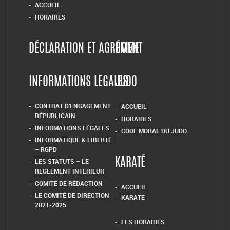
1 rue Rouget de Lisle 60200 Compiègne
03.44.86.05.76
ARTS-MARTIAUX-COMPIEGNE@WANADOO.FR
BODY FITNESS ZUMBA
CODE MORAL DES ARTS MA
ACCUEIL
HORAIRES
DÉCLARATION ET AGRÉMENT
HOME
INFORMATIONS LEGALES
JUDO
CONTRAT D’ENGAGEMENT
ACCUEIL
RÉPUBLICAIN
HORAIRES