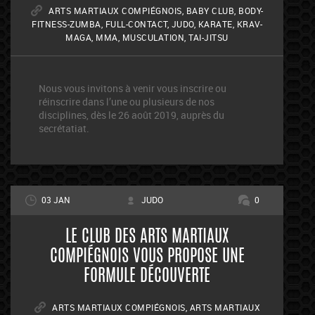
ARTS MARTIAUX COMPIÉGNOIS
,
BABY CLUB
,
BODY-
FITNESS-ZUMBA
,
FULL-CONTACT
,
JUDO
,
KARATE
,
KRAV-
MAGA
,
MMA
,
MUSCULATION
,
TAI-JITSU
Nous vous invitons à venir vous inscrire ou
réinscrire dans l’une ou plusieurs de nos
disciplines, dès le 26 août 2019, auprès du
secrétatiat.
03 JAN
JUDO
0
LE CLUB DES ARTS MARTIAUX
COMPIÉGNOIS VOUS PROPOSE UNE
FORMULE DÉCOUVERTE
ARTS MARTIAUX COMPIÉGNOIS
,
ARTS MARTIAUX