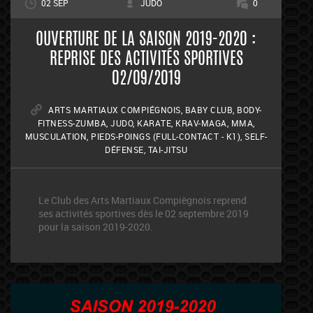
02 SEP
JUDO
0
OUVERTURE DE LA SAISON 2019-2020 :
REPRISE DES ACTIVITÉS SPORTIVES
02/09/2019
ARTS MARTIAUX COMPIÉGNOIS
,
BABY CLUB
,
BODY-
FITNESS-ZUMBA
,
JUDO
,
KARATE
,
KRAV-MAGA
,
MMA
,
MUSCULATION
,
PIEDS-POINGS (FULL-CONTACT - K1)
,
SELF-
DÉFENSE
,
TAI-JITSU
Le Club des Arts Martiaux Compiègnois reprend
ses activités sportives dès le 02 septembre 2019
pour la saison 2019-2020.