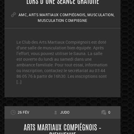
LORS D’UNE SÉANCE GRATUITE
AMC
,
ARTS MARTIAUX COMPIÉGNOIS
,
MUSCULATION
,
MUSCULATION COMPIEGNE
Le Club des Arts Martiaux Compiégnois est doté
d’une salle de musculation bien équipée. Après
l’effort, vous pouvez utiliser le Sauna. La salle
est ouverte du lundi au samedi dans une
ambiance familiale. Pour tout essai, information
ou inscription, contactez le secrétariat au 03 44
86 05 76 à partir de 16h30. Les inscriptions sont
[…]
26 FÉV
JUDO
0
ARTS MARTIAUX COMPIÉGNOIS –