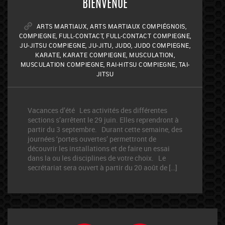
BIENVENUE
ARTS MARTIAUX
,
ARTS MARTIAUX COMPIÉGNOIS
,
COMPIEGNE
,
FULL-CONTACT
,
FULL-CONTACT COMPIEGNE
,
JU-JITSU COMPIEGNE
,
JU-JITU
,
JUDO
,
JUDO COMPIEGNE
,
KARATE
,
KARATE COMPIEGNE
,
MUSCULATION
,
MUSCULATION COMPIEGNE
,
RAI-HITSU COMPIEGNE
,
TAI-
JITSU
Vacances d’été Les activités des différentes
sections s’arrêtent le 29 juin. Elles reprendront à
partir du 3 septembre. Durant cette semaine, des
journées ‘portes ouvertes’ permettront de
découvrir les installations et de faire un essai
dans la ou les disciplines de votre choix. Le
secrétariat sera ouvert à partir du 20 août de […]