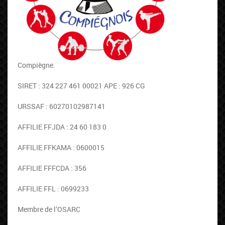
Compiègne.
SIRET : 324 227 461 00021 APE : 926 CG
URSSAF : 60270102987141
AFFILIE FFJDA : 24 60 183 0
AFFILIE FFKAMA : 0600015
AFFILIE FFFCDA : 356
AFFILIE FFL : 0699233
Membre de l’OSARC