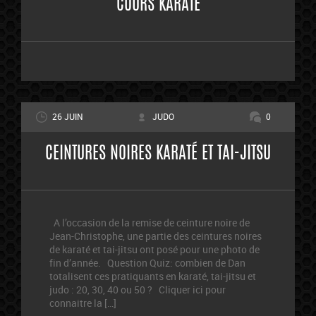
COURS KARATÉ
26 JUIN
JUDO
0
CEINTURES NOIRES KARATÉ ET TAI-JITSU
A l’occasion de la remise de ceinture noire de
Jean-Christophe, une partie des ceintures noires
de karaté et tai-jitsu ont posé pour une photo de
fin d’année. Question Quiz: combien de Dan
totalisent ces pratiquants en karaté, tai-jitsu et
judo : 20, 30, 40 ou 50 ? Cliquer ici pour
connaitre la […]