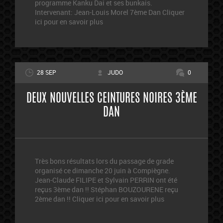
programme Kanku Dai et ses bunkais.
Intervenant: Jean-Louis Morel 7ème Dan Cliquer
ici pour en savoir plus
28 SEP
JUDO
0
DEUX NOUVELLES CEINTURES NOIRES 3ÈME
DAN
Très bons résultats lors du passage de grade
organisé ce dimanche 20 juin à Compiègne.
Jean-Claude FILIPE et Sylvain PERRIN ont été
reçus 3ème dan !! Stéphan BOUZOURENE reçu
2ème dan !! Cliquer ici pour en savoir plus