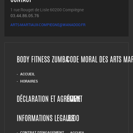
CONTACT
1 rue Rouget de Lisle 60200 Compiègne
03.44.86.05.76
ARTS-MARTIAUX-COMPIEGNE@WANADOO.FR
BODY FITNESS ZUMBA
CODE MORAL DES ARTS MA
ACCUEIL
HORAIRES
DÉCLARATION ET AGRÉMENT
HOME
INFORMATIONS LEGALES
JUDO
CONTRAT D’ENGAGEMENT
ACCUEIL