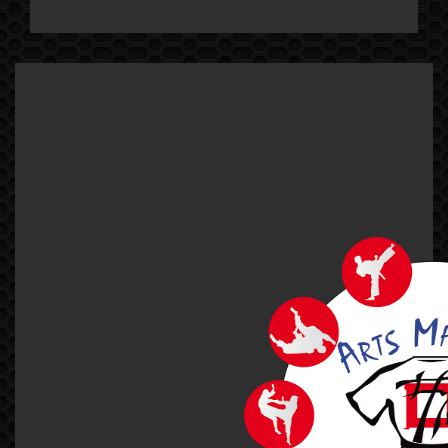
PREV
1
…
51
52
53
54
55
…
57
NEXT