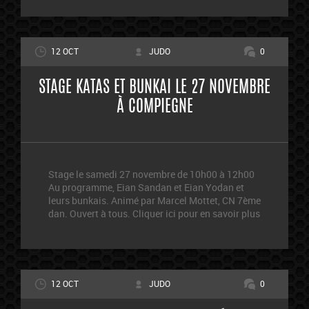
12 OCT
JUDO
0
STAGE KATAS ET BUNKAI LE 27 NOVEMBRE
À COMPIEGNE
Stage le samedi 27 novembre de 10h00 à 12h00
Au programme, Eian Sandan et Eian Yodan et
leurs bunkais. Animé par Marcel Mottet, CN 7ème
dan. Ouvert à tous. Cliquer ici pour en savoir plus
12 OCT
JUDO
0