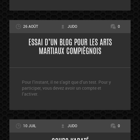
26 AOÛT
JUDO
0
ESSAI D’UN BLOG POUR LES ARTS
MARTIAUX COMPIÈGNOIS
Pour l’instant, il ne s’agit que d’un test. Pour y
participer, vous devez avoir un compte et
l’activer.
10 JUIL
JUDO
0