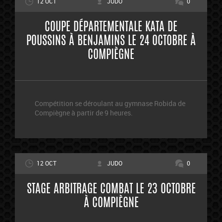
12 OCT
JUDO
0
COUPE DÉPARTEMENTALE KATA DE
POUSSINS À BENJAMINS LE 24 OCTOBRE À
COMPIÈGNE
Compétition se déroulant au gymnase Robida de
Compiègne à partir de 9 heures.
12 OCT
JUDO
0
STAGE ARBITRAGE COMBAT LE 23 OCTOBRE
À COMPIÈGNE