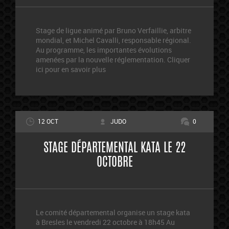
Stage de ligue animé par Bruno Verfaillie, arbitre
mondial, et Michel Cavalli, responsable régional.
Au programme, les importantes évolutions
amenées par la nouvelle réglementation. Cliquer
ici pour en savoir plus
12 OCT
JUDO
0
STAGE DÉPARTEMENTAL KATA LE 22
OCTOBRE
Le comité départemental organise un stage kata
à Bresles le vendredi 22 octobre à 18h45 Au