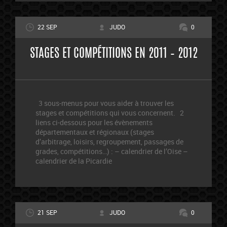
22 SEP
JUDO
0
STAGES ET COMPÉTITIONS EN 2011 – 2012
3 sous-menus pour vous aider à trouver les
stages et compétitions qui vous concernent. 2
liens ci-dessous pour les évènements
départementaux et régionaux (stages
d’arbitrage, loisirs, regroupement, passages de
grades, compétitions…) : – calendrier de l’Oise –
calendrier de la Picardie
21 SEP
JUDO
0