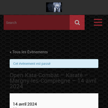
« Tous les Évènements
Cet évènement est passé
Open Kata-Combat – Karaté –
Margny-les-Compiègne – 14 avril
2024
14 avril 2024