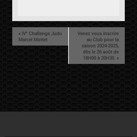
«
IV° Challenge Judo
Venez vous inscrire
Marcel Mottet
au Club pour la
saison 2024-2025,
dès le 26 août de
18H00 à 20H30.
»