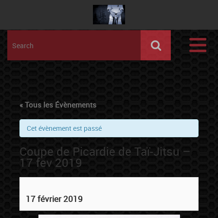
« Tous les Évènements
Cet évènement est passé
Coupe de Picardie de Taï-Jitsu –
17 fev 2019
17 février 2019