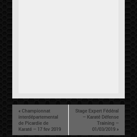
«
Championnat
Stage Expert Fédéral
interdépartemental
– Karaté Défense
de Picardie de
Training –
Karaté – 17 fev 2019
01/03/2019
»