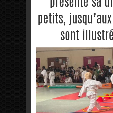
présenté sa di
petits, jusqu’au
sont illustr