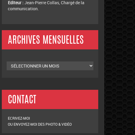
ADMINISTRATION DU SITE
Administrateur :
Akim Bahmed, Président du
Club.
Editeur :
Jean-Pierre Collas, Chargé de la
communication.
ARCHIVES MENSUELLES
Archives
mensuelles