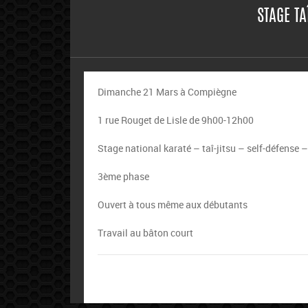
STAGE TA
Dimanche 21 Mars à Compiègne
1 rue Rouget de Lisle de 9h00-12h00
Stage national karaté – taî-jitsu – self-défense 
3ème phase
Ouvert à tous même aux débutants
Travail au bâton court