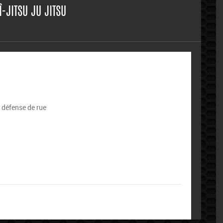
Î-JITSU JU JITSU
– défense de rue