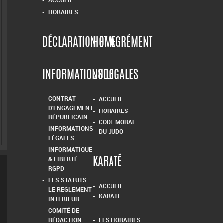
CONTRAT
ACCUEIL
D’ENGAGEMENT
HORAIRES
RÉPUBLICAIN
CODE MORAL
INFORMATIONS
DU JUDO
LÉGALES
INFORMATIQUE
& LIBERTÉ –
KARATÉ
RGPD
LES STATUTS –
ACCUEIL
LE REGLEMENT
KARATE
INTERIEUR
COMITÉ DE
RÉDACTION
LES HORAIRES
LE COMITÉ DE
DIRECTION
KARATE DEFENSE TRAINING
2021-2025
KRAV MAGA
LE BABY-CLUB
ACCUEIL