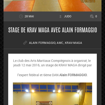
28 MAI
JUDO
0
STAGE DE KRAV MAGA AVEC ALAIN FORMAGGIO
ALAIN FORMAGGIO
,
AMC
,
KRAV-MAGA
Le club des Arts Martiaux Compiégnois à organisé, le
jeudi 12 mai 2016, un stage de KRAV MAGA dirigé par
l’expert fédéral et 6ème DAN
Alain FORMAGGIO
.