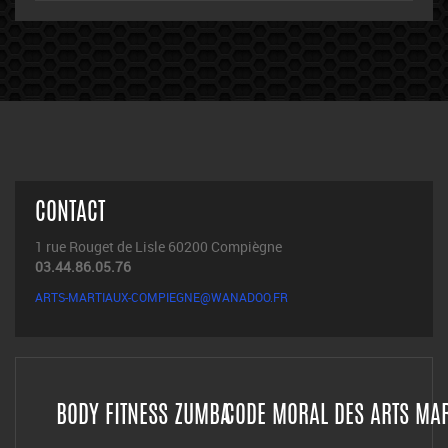
CONTACT
1 rue Rouget de Lisle 60200 Compiègne
03.44.86.05.76
ARTS-MARTIAUX-COMPIEGNE@WANADOO.FR
BODY FITNESS ZUMBA
CODE MORAL DES ARTS MA
ACCUEIL
HORAIRES
DÉCLARATION ET AGRÉMENT
HOME
INFORMATIONS LEGALES
JUDO