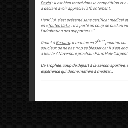
David
: Il est bien rentré dans la compétition et
a déclaré avoir apprécié l’affrontement.
Henri
lui, s’est présenté sans certificat médical e
en «
Toutes Cat.»
: il a porté un coup de pied au 
l’admiration des supporters !!!
ème
Quant à
Bernard
, il termine en 2
position sur
soucieux de ne pas
trop
se blesser car il s’est e
a lieu le 7 Novembre prochain Paris Hall-Carpenti
Ce Trophée, coup de départ à la saison sportive,
expérience qui donne matière à méditer…