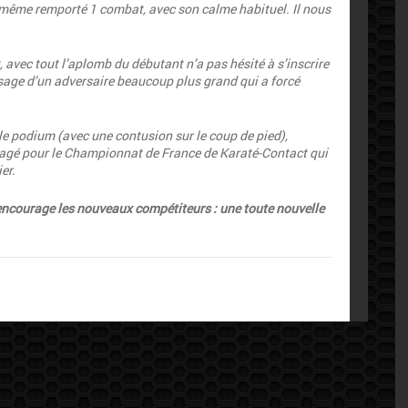
 a même remporté 1 combat, avec son calme habituel. Il nous
t, avec tout l’aplomb du débutant n’a pas hésité à s’inscrire
visage d’un adversaire beaucoup plus grand qui a forcé
 le podium
(avec une contusion sur le
coup
de
pied)
,
ngagé pour le Championnat de France de Karaté-Contact qui
er.
 encourage les nouveaux compétiteurs : une toute nouvelle