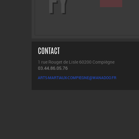
FY
CONTACT
1 rue Rouget de Lisle 60200 Compiègne
03.44.86.05.76
ARTS-MARTIAUX-COMPIEGNE@WANADOO.FR