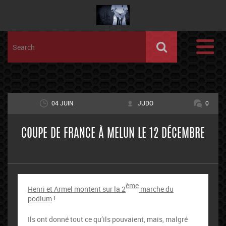
04 JUIN
JUDO
0
COUPE DE FRANCE À MELUN LE 12 DÉCEMBRE
ème
Henri
et
Armel
montent sur la 2
marche du
podium
!
Ils ont donné tout ce qu’ils pouvaient, mais, malgré