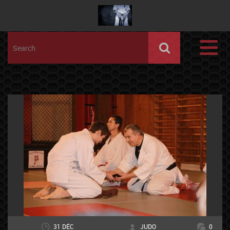
31 DÉC
JUDO
0