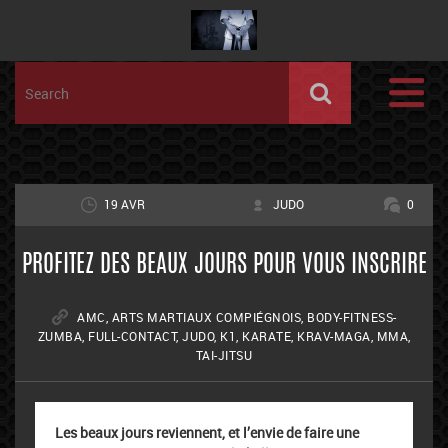
19 AVR
JUDO
0
PROFITEZ DES BEAUX JOURS POUR VOUS INSCRIRE
AMC
,
ARTS MARTIAUX COMPIÉGNOIS
,
BODY-FITNESS-
ZUMBA
,
FULL-CONTACT
,
JUDO
,
K1
,
KARATE
,
KRAV-MAGA
,
MMA
,
TAI-JITSU
Les beaux jours reviennent, et l’envie de faire une