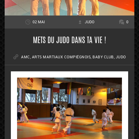
02 MAI
JUDO
0
METS DU JUDO DANS TA VIE !
AMC
,
ARTS MARTIAUX COMPIÉGNOIS
,
BABY CLUB
,
JUDO