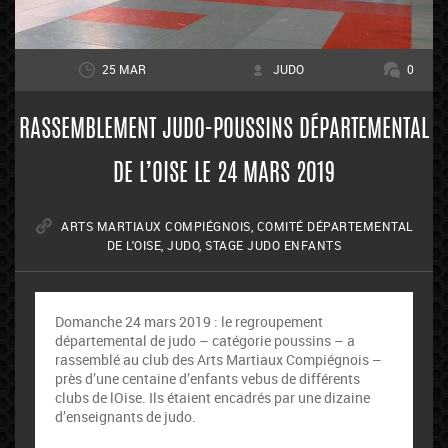
25 MAR
JUDO
0
RASSEMBLEMENT JUDO-POUSSINS DÉPARTEMENTAL
DE L’OISE LE 24 MARS 2019
ARTS MARTIAUX COMPIÉGNOIS
,
COMITÉ DÉPARTEMENTAL
DE L'OISE
,
JUDO
,
STAGE JUDO ENFANTS
Domanche 24 mars 2019 : le regroupement
départemental de judo – catégorie poussins – a
rassemblé au club des Arts Martiaux Compiégnois –
près d’une centaine d’enfants vebus de différents
clubs de lOise. Ils étaient encadrés par une dizaine
d’enseignants de judo.