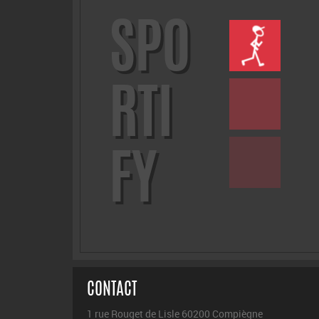
SPO
RTI
FY
CONTACT
1 rue Rouget de Lisle 60200 Compiègne