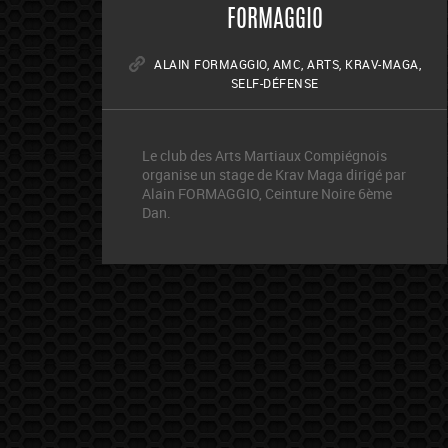
FORMAGGIO
ALAIN FORMAGGIO
,
AMC
,
ARTS
,
KRAV-MAGA
,
SELF-DÉFENSE
Le club des Arts Martiaux Compiégnois
organise un stage de Krav Maga dirigé par
Alain FORMAGGIO, Ceinture Noire 6ème
Dan.