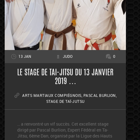
13 JAN
JUDO
0
LE STAGE DE TAI-JITSU DU 13 JANVIER
2019 …
ARTS MARTIAUX COMPIÉGNOIS
,
PASCAL BURLION
,
STAGE DE TAÏ-JUTSU
… a renvontré un vif succès. Cet excellent stage
dirigé par Pascal Burlion, Expert Fédéral en Ta-
Jitsu, 6ème Dan, organisé par la Ligue des Hauts