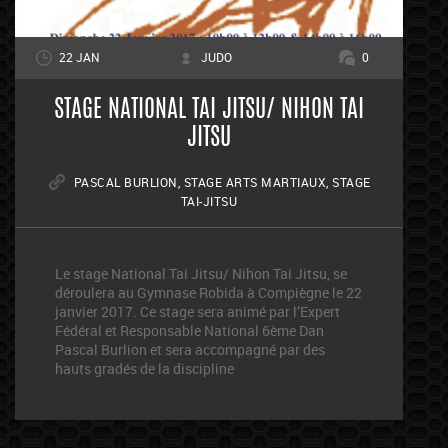
22 JAN
JUDO
0
STAGE NATIONAL TAI JITSU/ NIHON TAI
JITSU
PASCAL BURLION
,
STAGE ARTS MARTIAUX
,
STAGE
TAI-JITSU
Le stage National Tai Jitsu/ Nihon Tai Jitsu, se
déroulera au Gymnase Robida à Compiègne le 22
janvier 2017. Ce stage sera animé par l’Expert
Fédéral et Responsable National 6ème Dan
Pascal Burlion et sera accompagné par des
hauts gradés de la discipline