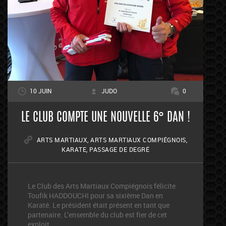
10 JUIN
JUDO
0
LE CLUB COMPTE UNE NOUVELLE 6° DAN !
ARTS MARTIAUX
,
ARTS MARTIAUX COMPIÉGNOIS
,
KARATE
,
PASSAGE DE DEGRÉ
Le Club des Arts Martiaux Compiégnois félicite
Toufik HADDOUCHI pour sa sixième Dan en
Karaté. Le président était présent en tant que
partenaire. L’ensemble du club est fier de cet
exploit.