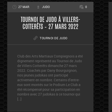
27 MAR
JUDO
0
TOURNOI DE JUDO À VILLERS-
COTTERÊTS – 27 MARS 2022
TOURNOI DE JUDO
Club des Arts Martiaux Compiegnois a été
dignement représenté au Tournoi de Judo
de Villers Cotterêts dimanche 27 mars
2022. Coachés par Dany Bourguignon,
nos jeunes judokas ont participé
activement en nombre. Certains d’entre-
eux sont montés sur le Podium Le Club a
été récompensé pour sa participation en
nombre avec 27 judokas à ce tournoi qui
[…]