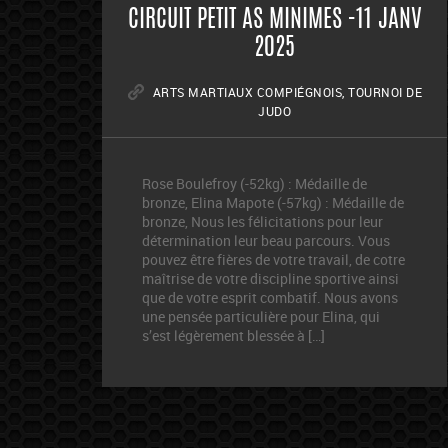
CIRCUIT PETIT AS MINIMES -11 JANV
2025
ARTS MARTIAUX COMPIÉGNOIS
,
TOURNOI DE
JUDO
Rose Boulefroy (-52kg) : Médaille de
bronze, Elina Mapote (-57kg) : Médaille de
bronze, Nous les félicitations pour leur
détermination leur beau parcours. Vous
pouvez être fières de votre travail, de cotre
maîtrise de votre discipline sportive ainsi
que de votre esprit combatif. Nous avons
une pensée particulière pour Elina, qui
s’est légèrement blessée à […]