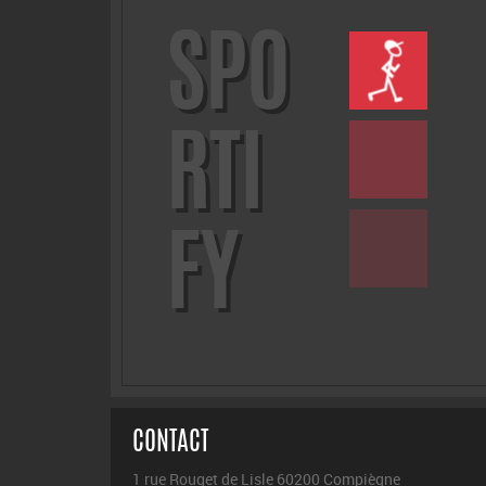
SPO
RTI
FY
CONTACT
1 rue Rouget de Lisle 60200 Compiègne