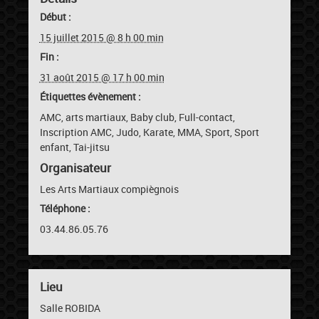
Début :
15 juillet 2015 @ 8 h 00 min
Fin :
31 août 2015 @ 17 h 00 min
Étiquettes évènement :
AMC
,
arts martiaux
,
Baby club
,
Full-contact
,
Inscription AMC
,
Judo
,
Karate
,
MMA
,
Sport
,
Sport
enfant
,
Tai-jitsu
Organisateur
Les Arts Martiaux compiègnois
Téléphone :
03.44.86.05.76
Lieu
Salle ROBIDA