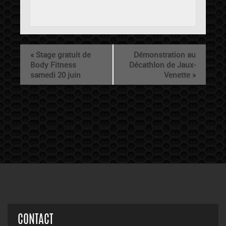
«
Stage gratuit de
Démonstration au
Body Fitness
Décathlon de Jaux-
samedi 20 juin
Venette
»
CONTACT