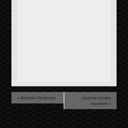
«
Bonnes Vacances
Journée portes
ouvertes
»