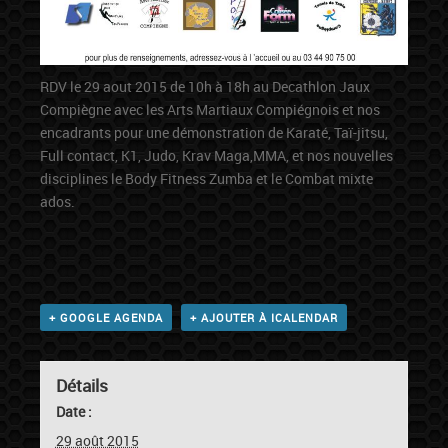
RDV le 29 aout 2015 de 10h à 18h au
Decathlon Jaux
Compiègne
avec les
Arts Martiaux Compiégnois
et nos
encadrants pour une démonstration de Karaté, Taï-jitsu,
Full contact, K1, Judo, Krav Maga,MMA, et nos nouvelles
disciplines le Body Fitness Zumba et le Combat mixte
ados.
+ GOOGLE AGENDA
+ AJOUTER À ICALENDAR
Détails
Date :
29 août 2015