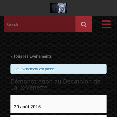
« Tous les Évènements
Cet évènement est passé
Démonstration au Décathlon de
Jaux-Venette
29 août 2015