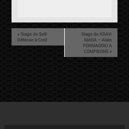
«
Stage de Self-
Stage de KRAV-
Défense à Creil
MAGA – Alain
FORMAGGIO A
COMPIEGNE
»