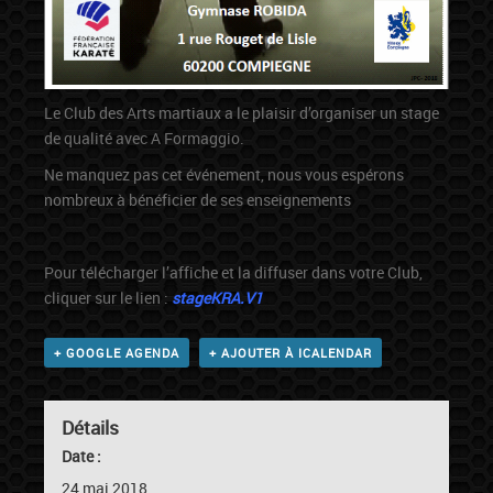
Le Club des Arts martiaux a le plaisir d’organiser un stage
de qualité avec A Formaggio.
Ne manquez pas cet événement, nous vous espérons
nombreux à bénéficier de ses enseignements
Pour télécharger l’affiche et la diffuser dans votre Club,
cliquer sur le lien :
stageKRA.V1
+ GOOGLE AGENDA
+ AJOUTER À ICALENDAR
Détails
Date :
24 mai 2018