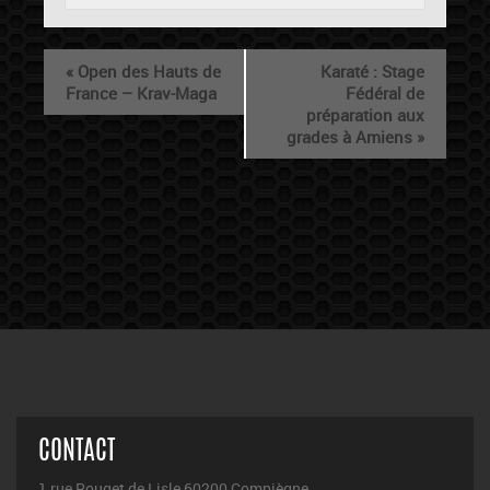
«
Open des Hauts de
Karaté : Stage
France – Krav-Maga
Fédéral de
préparation aux
grades à Amiens
»
CONTACT
1 rue Rouget de Lisle 60200 Compiègne