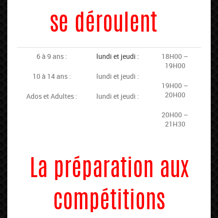
se déroulent
6 à 9 ans :
lundi et jeudi :
18H00 –
19H00
10 à 14 ans :
lundi et jeudi :
19H00 –
20H00
Ados et Adultes :
lundi et jeudi :
20H00 –
21H30
La préparation aux
compétitions