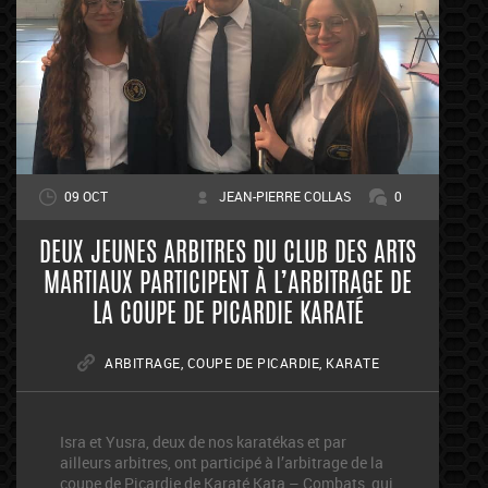
09 OCT
JEAN-PIERRE COLLAS
0
DEUX JEUNES ARBITRES DU CLUB DES ARTS
MARTIAUX PARTICIPENT À L’ARBITRAGE DE
LA COUPE DE PICARDIE KARATÉ
ARBITRAGE
,
COUPE DE PICARDIE
,
KARATE
Isra et Yusra, deux de nos karatékas et par
ailleurs arbitres, ont participé à l’arbitrage de la
coupe de Picardie de Karaté Kata – Combats, qui