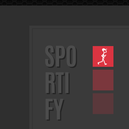
SPO
RTI
FY