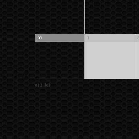
31
1
«
juillet