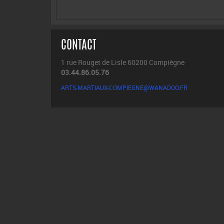
CONTACT
1 rue Rouget de Lisle 60200 Compiègne
03.44.86.05.76
ARTS-MARTIAUX-COMPIEGNE@WANADOO.FR