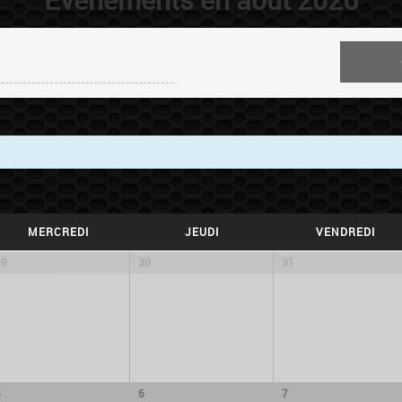
MERCREDI
JEUDI
VENDREDI
29
30
31
5
6
7