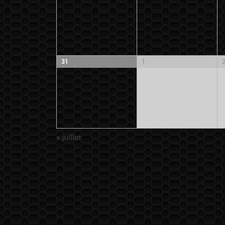
31
1
«
juillet