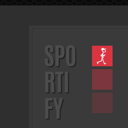
SPO
RTI
FY