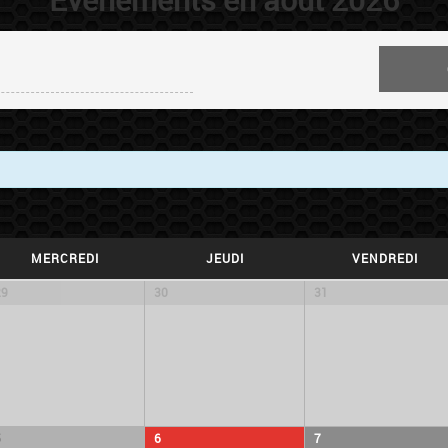
MERCREDI
JEUDI
VENDREDI
29
30
31
5
6
7