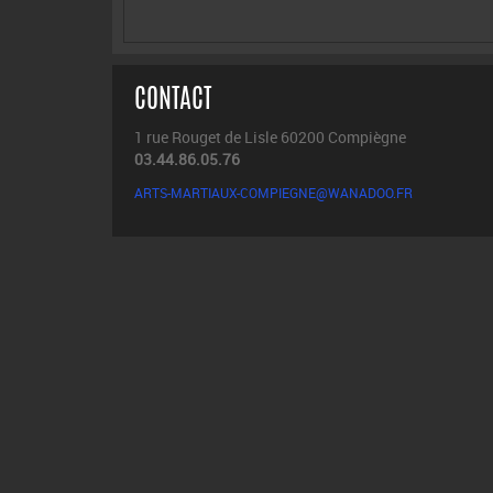
CONTACT
1 rue Rouget de Lisle 60200 Compiègne
03.44.86.05.76
ARTS-MARTIAUX-COMPIEGNE@WANADOO.FR