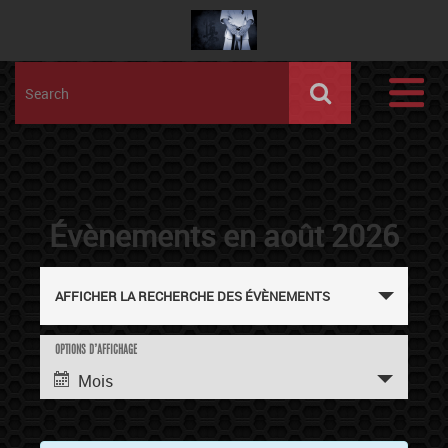
Évènements en août 2026
Recherche
et
AFFICHER LA RECHERCHE DES ÉVÈNEMENTS
navigation
de
vues
Évènements
Navigation
OPTIONS D’AFFICHAGE
de
Mois
vues
évènement