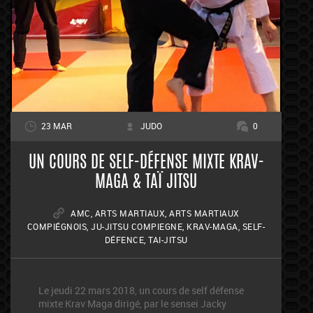
23 MAR
JUDO
0
UN COURS DE SELF-DÉFENSE MIXTE KRAV-
MAGA & TAÏ JITSU
AMC
,
ARTS MARTIAUX
,
ARTS MARTIAUX
COMPIÉGNOIS
,
JU-JITSU COMPIEGNE
,
KRAV-MAGA
,
SELF-
DÉFENCE
,
TAI-JITSU
Le jeudi 22 mars 2018, un cours de self défense
mixte Krav Maga dirigé, par le sensei Jacky