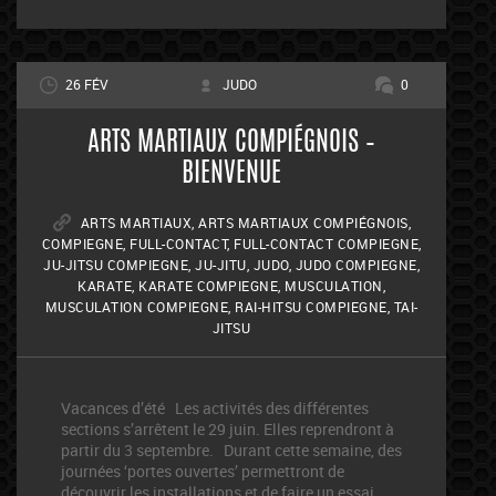
26 FÉV
JUDO
0
ARTS MARTIAUX COMPIÉGNOIS –
BIENVENUE
ARTS MARTIAUX
,
ARTS MARTIAUX COMPIÉGNOIS
,
COMPIEGNE
,
FULL-CONTACT
,
FULL-CONTACT COMPIEGNE
,
JU-JITSU COMPIEGNE
,
JU-JITU
,
JUDO
,
JUDO COMPIEGNE
,
KARATE
,
KARATE COMPIEGNE
,
MUSCULATION
,
MUSCULATION COMPIEGNE
,
RAI-HITSU COMPIEGNE
,
TAI-
JITSU
Vacances d’été Les activités des différentes
sections s’arrêtent le 29 juin. Elles reprendront à
partir du 3 septembre. Durant cette semaine, des
journées ‘portes ouvertes’ permettront de
découvrir les installations et de faire un essai