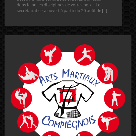
dans la ou les disciplines de votre choix. Le
secrétariat sera ouvert à partir du 20 août de […]