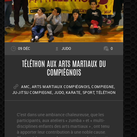
09 DÉC
JUDO
0
TÉLÉTHON AUX ARTS MARTIAUX DU
COMPIÈGNOIS
AMC
,
ARTS MARTIAUX COMPIÉGNOIS
,
COMPIEGNE
,
JU-JITSU COMPIEGNE
,
JUDO
,
KARATE
,
SPORT
,
TÉLÉTHON
C’est dans une ambiance chaleureuse, que les
participants, aux ateliers « zumba » et « multi-
disciplines enfants des arts martiaux » , ont tenu
à apporter leur contribution à une noble cause.