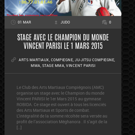
01 MAR
JUDO
0
STAGE AVEC LE CHAMPION DU MONDE
VINCENT PARISI LE 1 MARS 2015
ARTS MARTIAUX
,
COMPIEGNE
,
JU-JITSU COMPIEGNE
,
MMA
,
STAGE MMA
,
VINCENT PARISI
Le Club des Arts Martiaux Compiégnois (AMC)
organise un stage avec le Champion du monde
Vincent PARISI le 1er Mars 2015 au gymnase
ROBIDA. Ce stage est ouvert à tous les licenciés
des Arts Martiaux et Sports de combat.
L’intégralité de la somme récoltée sera versée au
profit de l’association Méghanora . Il s’agit de la
[…]