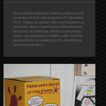
Cette semaine dédiée au Téléthon a débuté le 29
novembre 2018 et s’est achevée le 07 décembre
2018. Chaque encadrant, dans ses disciplines, a
animé des séances spécifiques d’entraînement,
de tournoi, de challenge, dédiées à cette noble
cause. Les participants, enfants, ados, adultes,
les parents de nos jeunes sportifs, ont effectué
des dons au profit […]