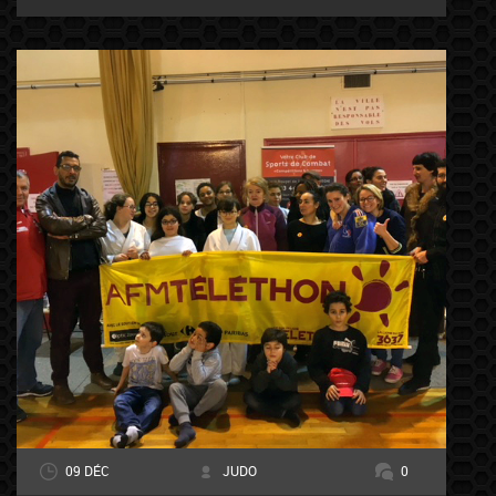
09 DÉC
JUDO
0