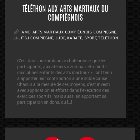
TÉLÉTHON AUX ARTS MARTIAUX DU
COMPIÈGNOIS
AMC
,
ARTS MARTIAUX COMPIÉGNOIS
,
COMPIEGNE
,
JU-JITSU COMPIEGNE
,
JUDO
,
KARATE
,
SPORT
,
TÉLÉTHON
C’est dans une ambiance chaleureuse, que les
participants, aux ateliers « zumba » et « multi-
disciplines enfants des arts martiaux » , ont tenu
à apporter leur contribution à une noble cause.
Chacun à la mesure de ses moyens, s’est investi
avec application et efforts dans l’exécution des
exercices sportifs, mais aussi en apportant sa
participation en dons, ou […]