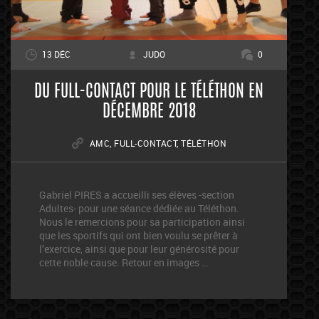
13 DÉC
JUDO
0
DU FULL-CONTACT POUR LE TÉLÉTHON EN
DÉCEMBRE 2018
AMC
,
FULL-CONTACT
,
TÉLÉTHON
Gabriel PIRES a accueilli ses élèves -section
Adultes- pour une séance dédiée au Téléthon.
Nous le remercions pour sa participation ainsi
que les sportifs qui ont bien voulu se prêter à
l’exercice, ainsi que pour leur générosité pour
cette noble cause. Retour en images …