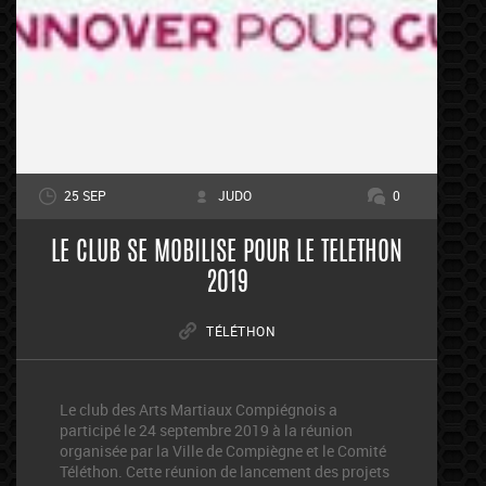
25 SEP
JUDO
0
LE CLUB SE MOBILISE POUR LE TELETHON
2019
TÉLÉTHON
Le club des Arts Martiaux Compiégnois a
participé le 24 septembre 2019 à la réunion
organisée par la Ville de Compiègne et le Comité
Téléthon. Cette réunion de lancement des projets