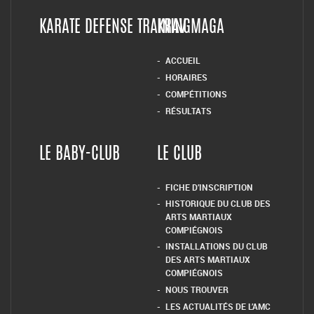
INFORMATIONS LÉGALES
CODE MORAL DU JUDO
INFORMATIQUE & LIBERTÉ
– RGPD
LES STATUTS – LE
KARATÉ
REGLEMENT INTERIEUR
COMITÉ DE RÉDACTION
ACCUEIL
LE COMITÉ DE DIRECTION
KARATE
2021-2025
LES HORAIRES
KARATE DEFENSE TRAINING
KRAV MAGA
ACCUEIL
HORAIRES
COMPÉTITIONS
RÉSULTATS
LE BABY-CLUB
LE CLUB