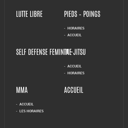
FICHE D’INSCRIPTION
HISTORIQUE DU CLUB DES
ARTS MARTIAUX
COMPIÉGNOIS
INSTALLATIONS DU CLUB
DES ARTS MARTIAUX
COMPIÉGNOIS
NOUS TROUVER
LES ACTUALITÉS DE L’AMC
LUTTE LIBRE
PIEDS – POINGS
HORAIRES
ACCUEIL
SELF DEFENSE FEMININE
TAI-JITSU
ACCUEIL