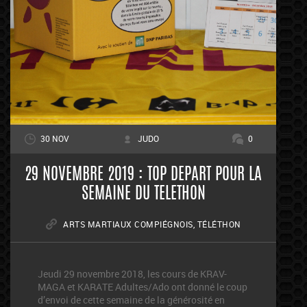
30 NOV
JUDO
0
29 NOVEMBRE 2019 : TOP DEPART POUR LA
SEMAINE DU TELETHON
ARTS MARTIAUX COMPIÉGNOIS
,
TÉLÉTHON
Jeudi 29 novembre 2018, les cours de KRAV-
MAGA et KARATE Adultes/Ado ont donné le coup
d’envoi de cette semaine de la générosité en