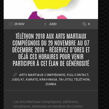
29 NOV
JUDO
0
TÉLÉTHON 2018 AUX ARTS MARTIAUX
COMPIÉGNOIS DU 29 NOVEMBRE AU 07
DÉCEMBRE 2018 – RÉSERVEZ D’ORES ET
DÉJÀ CES HORAIRES POUR VENIR
PARTICIPER À CET ÉLAN DE GÉNÉROSITÉ
ARTS MARTIAUX COMPIÉGNOIS
,
FULL-CONTACT
,
JUDO
,
K1
,
KARATE
,
KRAV-MAGA
,
TAI-JITSU
,
TÉLÉTHON
,
ZUMBA
Les Arts Martiaux Compiégnois, adhérents,
encadrants, bénévoles et membres du Comité