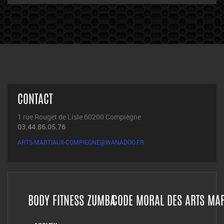
CONTACT
ECRIVEZ-MOI
OU ENVOYEZ-MOI DES PHOTO & VIDÉO
CONTACT
1 rue Rouget de Lisle 60200 Compiègne