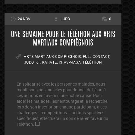
24 NOV
JUDO
0
UNE SEMAINE POUR LE TÉLÉTHON AUX ARTS
MARTIAUX COMPIÉGNOIS
ARTS MARTIAUX COMPIÉGNOIS
,
FULL-CONTACT
,
JUDO
,
K1
,
KARATE
,
KRAV-MAGA
,
TÉLÉTHON
En solidarité avec les personnes malades, nous
mobilisons nos muscles pour donner de l’élan à
ces actions en faveur d’une noble cause. Pour
aider les malades, leur entourage et la recherche,
lors de son inscription chaque participant, à ces
challenges – compétitions – actions sportives
spécifiques, effectuera un don de 5€ en faveur du
Téléthon. […]