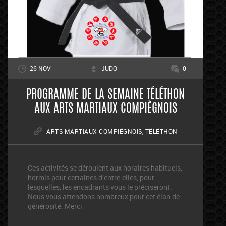
26 NOV
JUDO
0
PROGRAMME DE LA SEMAINE TÉLÉTHON
AUX ARTS MARTIAUX COMPIÈGNOIS
ARTS MARTIAUX COMPIÉGNOIS
,
TÉLÉTHON
Ces activités se déroulent aux horaires habituels,
hormis pour certaines d’entre-elles, pour
lesquelles, les encadrants vous le préciseront.
Nous vous attendons nombreux pour cet élan de
générosité. Merci