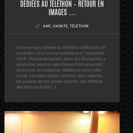
DÉDIÉES AU TÉLÉTHON – RETOUR EN
IMAGES …
AMC
,
KARATE
,
TÉLÉTHON
Cette semaine dédiée au Téléthon a débuté le 29
novembre 2018 et s’est achevée le 07 décembre
2018. Chaque encadrant, dans ses disciplines, a
animé des séances spécifiques d’entraînement,
de tournoi, de challenge, dédiées à cette noble
cause. Les participants, enfants, ados, adultes,
les parents de nos jeunes sportifs, ont effectué
des dons au profit […]