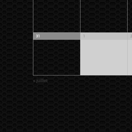
31
1
«
juillet