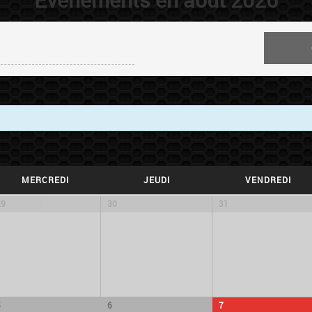
MERCREDI
JEUDI
VENDREDI
29
30
31
5
6
7