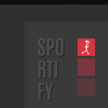
SPO
RTI
FY