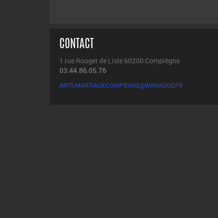
CONTACT
1 rue Rouget de Lisle 60200 Compiègne
03.44.86.05.76
ARTS-MARTIAUX-COMPIEGNE@WANADOO.FR