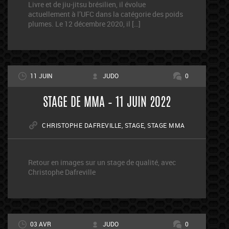
Livre et de jiu-jitsu brésilien, il évolue
actuellement à l’UFC dans la catégorie des poids
plumes. Le 12 décembre 2020, il […]
11 JUIN
JUDO
0
STAGE DE MMA – 11 JUIN 2022
CHRISTOPHE DAFREVILLE
,
STAGE
,
STAGE MMA
Retour en images sur un stage de qualité, avec
Christophe Dafreville
03 AVR
JUDO
0