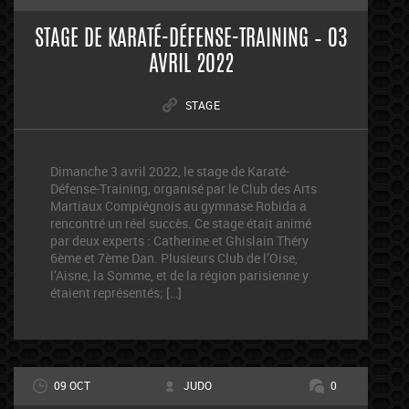
STAGE DE KARATÉ-DÉFENSE-TRAINING – 03
AVRIL 2022
STAGE
Dimanche 3 avril 2022, le stage de Karaté-
Défense-Training, organisé par le Club des Arts
Martiaux Compiégnois au gymnase Robida a
rencontré un réel succès. Ce stage était animé
par deux experts : Catherine et Ghislain Théry
6ème et 7ème Dan. Plusieurs Club de l’Oise,
l’Aisne, la Somme, et de la région parisienne y
étaient représentés; […]
09 OCT
JUDO
0