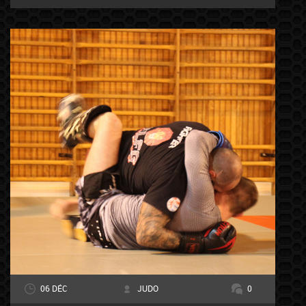
06 DÉC
JUDO
0