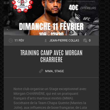
11 FÉV
JEAN-PIERRE COLLAS
0
TRAINING CAMP AVEC MORGAN
CHARRIERE
MMA
,
STAGE
Notre club organise un Stage exceptionnel avec
Morgan CHARRIÈRE, qui est un pratiquant
français d’arts martiaux mixtes (MMA).
Sociétaire de la Team Chapa Quente (Mantes la
Jolie), aux influences de boxe française, de Luta