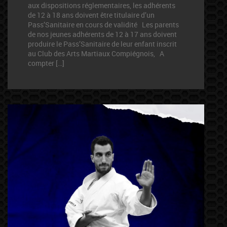
aux dispositions réglementaires, les adhérents
de 12 à 18 ans doivent être titulaire d’un
Pass’Sanitaire en cours de validité Les parents
de nos jeunes adhérents de 12 à 17 ans doivent
produire le Pass’Sanitaire de leur enfant inscrit
au Club des Arts Martiaux Compiégnois, A
compter […]