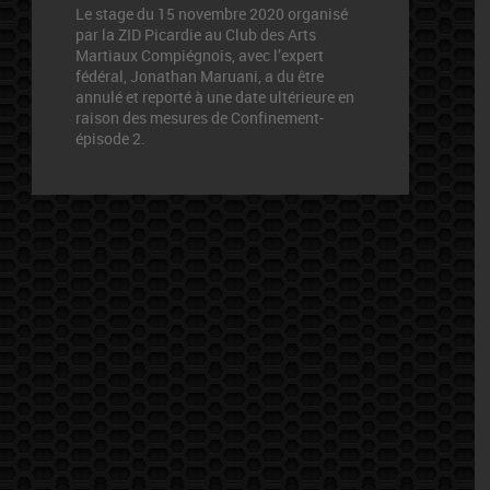
Le stage du 15 novembre 2020 organisé
par la ZID Picardie au Club des Arts
Martiaux Compiégnois, avec l’expert
fédéral, Jonathan Maruani, a du être
annulé et reporté à une date ultérieure en
raison des mesures de Confinement-
épisode 2.