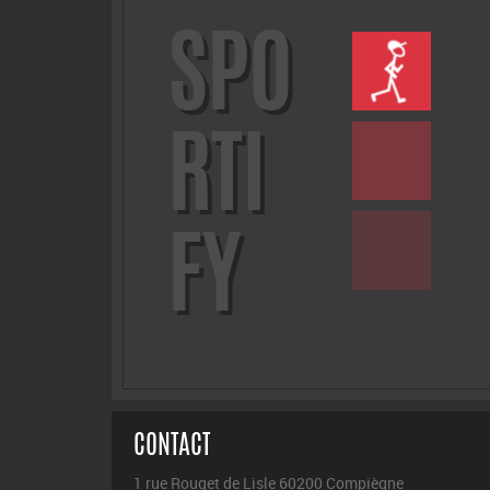
SPO
RTI
FY
CONTACT
1 rue Rouget de Lisle 60200 Compiègne