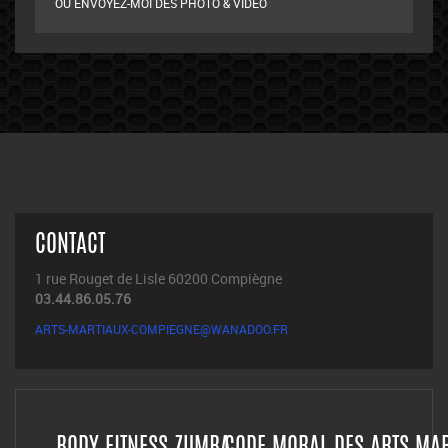
OU ENVOYEZ-MOI DES PHOTO & VIDÉO
CONTACT
1 rue Rouget de Lisle 60200 Compiègne
03.44.86.05.76
ARTS-MARTIAUX-COMPIEGNE@WANADOO.FR